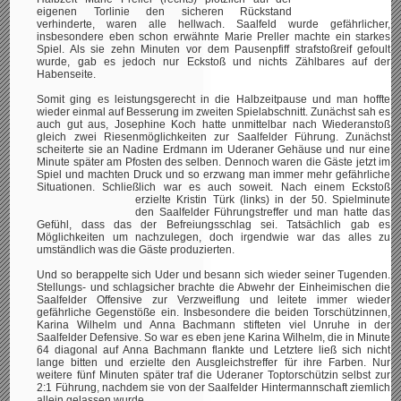
eigenen Torlinie den sicheren Rückstand
verhinderte, waren alle hellwach. Saalfeld wurde gefährlicher,
insbesondere eben schon erwähnte Marie Preller machte ein starkes
Spiel. Als sie zehn Minuten vor dem Pausenpfiff strafstoßreif gefoult
wurde, gab es jedoch nur Eckstoß und nichts Zählbares auf der
Habenseite.
Somit ging es leistungsgerecht in die Halbzeitpause und man hoffte
wieder einmal auf Besserung im zweiten Spielabschnitt. Zunächst sah es
auch gut aus, Josephine Koch hatte unmittelbar nach Wiederanstoß
gleich zwei Riesenmöglichkeiten zur Saalfelder Führung. Zunächst
scheiterte sie an Nadine Erdmann im Uderaner Gehäuse und nur eine
Minute später am Pfosten des selben. Dennoch waren die Gäste jetzt im
Spiel und machten Druck und so erzwang man immer mehr gefährliche
Situationen. Schließlich war es auch soweit. Nach einem Eckstoß
erzielte Kristin Türk (links)
in der 50. Spielminute
den Saalfelder Führungstreffer und man hatte das
Gefühl, dass das der Befreiungsschlag sei. Tatsächlich gab es
Möglichkeiten um nachzulegen, doch irgendwie war das alles zu
umständlich was die Gäste produzierten.
Und so berappelte sich Uder und besann sich wieder seiner Tugenden.
Stellungs- und schlagsicher brachte die Abwehr der Einheimischen die
Saalfelder Offensive zur Verzweiflung und leitete immer wieder
gefährliche Gegenstöße ein. Insbesondere die beiden Torschützinnen,
Karina Wilhelm und Anna Bachmann stifteten viel Unruhe in der
Saalfelder Defensive. So war es eben jene Karina Wilhelm, die in Minute
64 diagonal auf Anna Bachmann flankte und Letztere ließ sich nicht
lange bitten und erzielte den Ausgleichstreffer für ihre Farben. Nur
weitere fünf Minuten später traf die Uderaner Toptorschützin selbst zur
2:1 Führung, nachdem sie von der Saalfelder Hintermannschaft ziemlich
allein gelassen wurde.