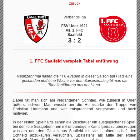
zurück
Verbandsliga
FSV Uder 1921
vs. 1. FFC
Saalfeld
3 : 2
1. FFC Saalfeld verspielt Tabellenführung
Neunzehnmal hatten die FFC-Frauen in dieser Saison auf Platz eins
gestanden und eine Woche vor dem Saisonfinale gibt man die
Tabellenführung aus der Hand.
Dabei tat man sich am vergangenen Sonntag, wie zumeist in Uder,
äußerst schwer. Man wusste um die Heimstärke der Truppe von
Christian Hartmann und war entsprechend vorgewarnt und hoch
motiviert.
In der ersten Spielhälfte sahen die Zuschauer ein ausgeglichenes Spiel,
bei dem die Gastgeberinnen mit unbändigem Kampfgeist zu überzeugen
wussten und den Gästen aus Saalfeld mit viel Laufbereitschaft den
Schneid abzukaufen versuchten. Spätestens als Mitte der ersten
Halbzeit Marie Preller (rechts)
plötzlich auf der