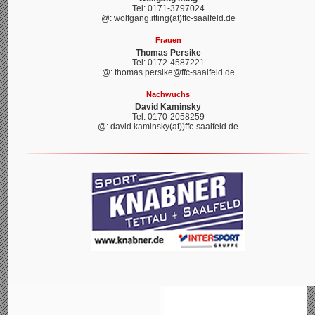
Tel: 0171-3797024
@: wolfgang.itting(at)ffc-saalfeld.de
Frauen
Thomas Persike
Tel: 0172-4587221
@: thomas.persike@ffc-saalfeld.de
Nachwuchs
David Kaminsky
Tel: 0170-2058259
@: david.kaminsky(at))ffc-saalfeld.de