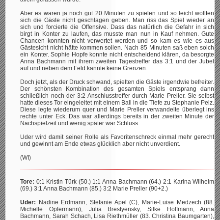
Aber es waren ja noch gut 20 Minuten zu spielen und so leicht wollten
sich die Gäste nicht geschlagen geben. Man riss das Spiel wieder an
sich und forcierte die Offensive. Dass das natürlich die Gefahr in sich
birgt in Konter zu laufen, das musste man nun in Kauf nehmen. Gute
Chancen konnten nicht verwertet werden und so kam es wie es aus
Gästesicht nicht hätte kommen sollen. Nach 85 Minuten saß eben solch
ein Konter. Sophie Hopfe konnte nicht entscheidend klären, da besorgte
Anna Bachmann mit ihrem zweiten Tagestreffer das 3:1 und der Jubel
auf und neben dem Feld kannte keine Grenzen.
Doch jetzt, als der Druck schwand, spielten die Gäste irgendwie befreiter.
Der schönsten Kombination des gesamten Spiels entsprang dann
schließlich noch der 3:2 Anschlusstreffer durch Marie Preller. Sie selbst
hatte dieses Tor eingeleitet mit einem Ball in die Tiefe zu Stephanie Pelz.
Diese legte wiederum quer und Marie Preller verwandelte überlegt ins
rechte unter Eck. Das war allerdings bereits in der zweiten Minute der
Nachspielzeit und wenig später war Schluss.
Uder wird damit seiner Rolle als Favoritenschreck einmal mehr gerecht
und gewinnt am Ende etwas glücklich aber nicht unverdient.
(WI)
Tore:
0:1 Kristin Türk (50.) 1:1 Anna Bachmann (64.) 2:1 Karina Wilhelm
(69.) 3:1 Anna Bachmann (85.) 3:2 Marie Preller (90+2.)
Uder:
Nadine Erdmann, Stefanie Apel (C), Marie-Luise Medzech (88.
Michelle Opfermann), Julia Brestyensky, Silke Hoffmann, Anna
Bachmann, Sarah Schach, Lisa Riethmüller (83. Christina Baumgarten),