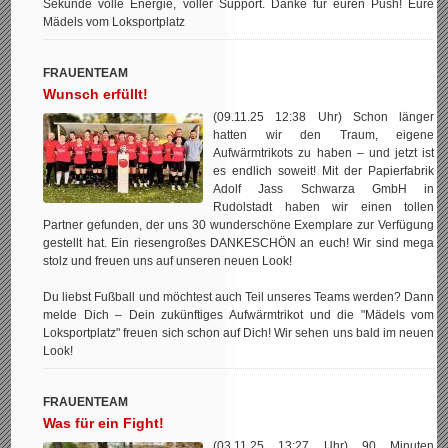
Sekunde volle Energie, voller Support. Danke für euren Push! Eure
Mädels vom Loksportplatz
FRAUENTEAM
Wunsch erfüllt!
(09.11.25 12:38 Uhr) Schon länger
hatten wir den Traum, eigene
Aufwärmtrikots zu haben – und jetzt ist
es endlich soweit! Mit der Papierfabrik
Adolf Jass Schwarza GmbH in
Rudolstadt haben wir einen tollen
Partner gefunden, der uns 30 wunderschöne Exemplare zur Verfügung
gestellt hat. Ein riesengroßes DANKESCHÖN an euch! Wir sind mega
stolz und freuen uns auf unseren neuen Look!
Du liebst Fußball und möchtest auch Teil unseres Teams werden? Dann
melde Dich – Dein zukünftiges Aufwärmtrikot und die "Mädels vom
Loksportplatz" freuen sich schon auf Dich! Wir sehen uns bald im neuen
Look!
FRAUENTEAM
Was für ein Fight!
(03.11.25 13:27 Uhr) 90 Minuten