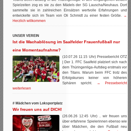
Spielzeiten zog es sie zu den Mädels der SG Lauscha/Neuhaus. Dort
sammelte sie in zahlreichen Einsätzen wertvolle Erfahrungen und
entwickelte sich im Team von Oli Schmidt zu einer festen Größe.
→
Herzlich willkommen
UNSER VEREIN
Ist die Wachablösung im Saalfelder Frauenfußball nur
eine Momentaufnahme?
(10.07.26 11:15 Uhr) Pressebericht OTZ
| Der 1. FFC Saalfeld platziert sich nach
dem Thüringenliga-Aufstieg erstmals vor
den Titans. Warum beim FFC trotz des
Erfolgskurses keiner von höheren
Sphären spricht.
→ Pressebericht
weiterlesen
# Mädchen vom Loksportplatz
Wir freuen uns auf DICH!
(26.06.26 12:45 Uhr) .. wir freuen uns
über erfahrene Spielerinnen ebenso wie
über Mädchen, die den Fußball neu