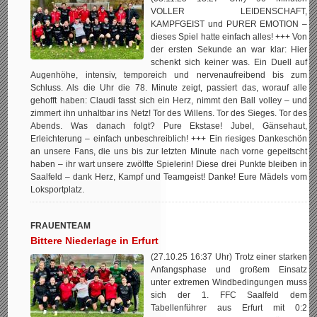
VOLLER LEIDENSCHAFT,
KAMPFGEIST und PURER EMOTION –
dieses Spiel hatte einfach alles! +++ Von
der ersten Sekunde an war klar: Hier
schenkt sich keiner was. Ein Duell auf
Augenhöhe, intensiv, temporeich und nervenaufreibend bis zum
Schluss. Als die Uhr die 78. Minute zeigt, passiert das, worauf alle
gehofft haben: Claudi fasst sich ein Herz, nimmt den Ball volley – und
zimmert ihn unhaltbar ins Netz! Tor des Willens. Tor des Sieges. Tor des
Abends. Was danach folgt? Pure Ekstase! Jubel, Gänsehaut,
Erleichterung – einfach unbeschreiblich! +++ Ein riesiges Dankeschön
an unsere Fans, die uns bis zur letzten Minute nach vorne gepeitscht
haben – ihr wart unsere zwölfte Spielerin! Diese drei Punkte bleiben in
Saalfeld – dank Herz, Kampf und Teamgeist! Danke! Eure Mädels vom
Loksportplatz.
FRAUENTEAM
Bittere Niederlage in Erfurt
(27.10.25 16:37 Uhr) Trotz einer starken
Anfangsphase und großem Einsatz
unter extremen Windbedingungen muss
sich der 1. FFC Saalfeld dem
Tabellenführer aus Erfurt mit 0:2