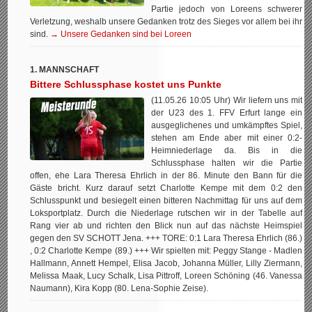
Partie jedoch von Loreens schwerer
Verletzung, weshalb unsere Gedanken trotz des Sieges vor allem bei ihr
sind.
→ Unsere Gedanken sind bei Loreen
1. MANNSCHAFT
Bittere Schlussphase kostet uns Punkte
(11.05.26 10:05 Uhr) Wir liefern uns mit
der U23 des 1. FFV Erfurt lange ein
ausgeglichenes und umkämpftes Spiel,
stehen am Ende aber mit einer 0:2-
Heimniederlage da. Bis in die
Schlussphase halten wir die Partie
offen, ehe Lara Theresa Ehrlich in der 86. Minute den Bann für die
Gäste bricht. Kurz darauf setzt Charlotte Kempe mit dem 0:2 den
Schlusspunkt und besiegelt einen bitteren Nachmittag für uns auf dem
Loksportplatz. Durch die Niederlage rutschen wir in der Tabelle auf
Rang vier ab und richten den Blick nun auf das nächste Heimspiel
gegen den SV SCHOTT Jena. +++ TORE: 0:1 Lara Theresa Ehrlich (86.)
, 0:2 Charlotte Kempe (89.) +++ Wir spielten mit: Peggy Stange - Madlen
Hallmann, Annett Hempel, Elisa Jacob, Johanna Müller, Lilly Ziermann,
Melissa Maak, Lucy Schalk, Lisa Pittroff, Loreen Schöning (46. Vanessa
Naumann), Kira Kopp (80. Lena-Sophie Zeise).