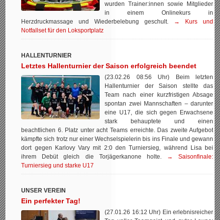
wurden Trainer:innen sowie Mitglieder
in einem Onlinekurs in
Herzdruckmassage und Wiederbelebung geschult.
→ Kurs und
Notfallset für den Loksportplatz
HALLENTURNIER
Letztes Hallenturnier der Saison erfolgreich beendet
(23.02.26 08:56 Uhr) Beim letzten
Hallenturnier der Saison stellte das
Team nach einer kurzfristigen Absage
spontan zwei Mannschaften – darunter
eine U17, die sich gegen Erwachsene
stark behauptete und einen
beachtlichen 6. Platz unter acht Teams erreichte. Das zweite Aufgebot
kämpfte sich trotz nur einer Wechselspielerin bis ins Finale und gewann
dort gegen Karlovy Vary mit 2:0 den Turniersieg, während Lisa bei
ihrem Debüt gleich die Torjägerkanone holte.
→ Saisonfinale:
Turniersieg und starke U17
UNSER VEREIN
Ein perfekter Tag!
(27.01.26 16:12 Uhr) Ein erlebnisreicher