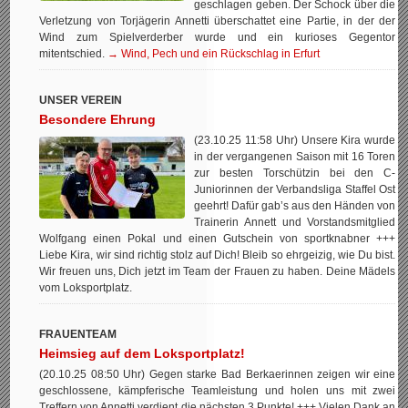
geschlagen geben. Der Schock über die
Verletzung von Torjägerin Annetti überschattet eine Partie, in der der
Wind zum Spielverderber wurde und ein kurioses Gegentor
mitentschied.
→ Wind, Pech und ein Rückschlag in Erfurt
UNSER VEREIN
Besondere Ehrung
(23.10.25 11:58 Uhr) Unsere Kira wurde
in der vergangenen Saison mit 16 Toren
zur besten Torschützin bei den C-
Juniorinnen der Verbandsliga Staffel Ost
geehrt! Dafür gab’s aus den Händen von
Trainerin Annett und Vorstandsmitglied
Wolfgang einen Pokal und einen Gutschein von sportknabner +++
Liebe Kira, wir sind richtig stolz auf Dich! Bleib so ehrgeizig, wie Du bist.
Wir freuen uns, Dich jetzt im Team der Frauen zu haben. Deine Mädels
vom Loksportplatz.
FRAUENTEAM
Heimsieg auf dem Loksportplatz!
(20.10.25 08:50 Uhr) Gegen starke Bad Berkaerinnen zeigen wir eine
geschlossene, kämpferische Teamleistung und holen uns mit zwei
Treffern von Annetti verdient die nächsten 3 Punkte! +++ Vielen Dank an