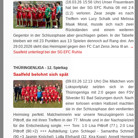
(16.03.26 15:56 Uhr) Unser Frauenteam
hat bei der SG EFC Ruhla 08 mit 2:4
(1:2) verloren. Zwar zeigte es nach
Treffern von Lucy Schalk und Melissa
Maak Moral, musste sich nach zwei
Rückständen und einem weiteren
Gegentor in der Schlussphase aber geschlagen geben. In der Tabelle
bleiben wir mit 23 Punkten aus 13 Spielen dennoch auf Rang drei. Am
29.03.2026 steht das Heimspiel gegen den FC Carl Zeiss Jena III an.
→
Saalfeld unterliegt bei der SG EFC Ruhla
THÜRINGENLIGA - 12. Spieltag
Saalfeld belohnt sich spät
(09.03.26 12:13 Uhr) Die Mädchen vom
Loksportplatz setzten sich in der
Thüringenliga mit 2:0 gegen den FSV
Silvester 91 Bad Salzungen durch. Nach
einer torlosen ersten Halbzeit machten
sie in der Schlussphase den verdienten
Heimsieg perfekt. Matchwinnerin war unsere Neuzugängerin Lisa
Pittroff, die mit ihren Treffern in der 77. Minute und in der Nachspielzeit
für die Entscheidung sorgte. +++ Tore: 1:0 Lisa Pittroff (77.), 2:0 Lisa
Pittroff (90.+2) +++ Aufstellung: Lynn Schlegel - Samantha Schmidt
(90.+3 Jasmin Knöchel), Lotta Ehrhardt (32. Kira Kopp), Annett Hempel