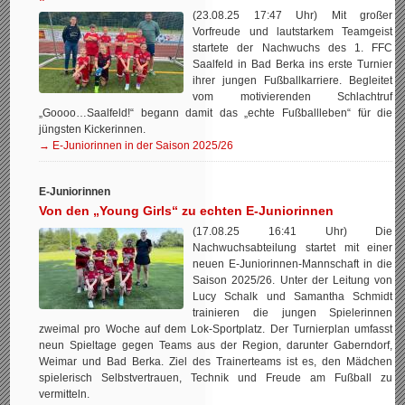
(23.08.25 17:47 Uhr) Mit großer
Vorfreude und lautstarkem Teamgeist
startete der Nachwuchs des 1. FFC
Saalfeld in Bad Berka ins erste Turnier
ihrer jungen Fußballkarriere. Begleitet
vom motivierenden Schlachtruf
„Goooo…Saalfeld!“ begann damit das „echte Fußballleben“ für die
jüngsten Kickerinnen.
→ E-Juniorinnen in der Saison 2025/26
E-Juniorinnen
Von den „Young Girls“ zu echten E-Juniorinnen
(17.08.25 16:41 Uhr) Die
Nachwuchsabteilung startet mit einer
neuen E-Juniorinnen-Mannschaft in die
Saison 2025/26. Unter der Leitung von
Lucy Schalk und Samantha Schmidt
trainieren die jungen Spielerinnen
zweimal pro Woche auf dem Lok-Sportplatz. Der Turnierplan umfasst
neun Spieltage gegen Teams aus der Region, darunter Gaberndorf,
Weimar und Bad Berka. Ziel des Trainerteams ist es, den Mädchen
spielerisch Selbstvertrauen, Technik und Freude am Fußball zu
vermitteln.