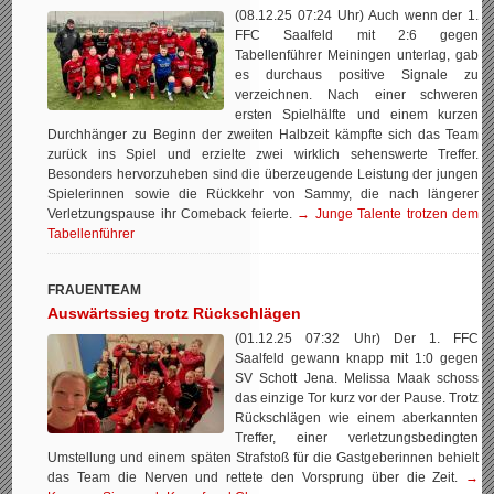
(08.12.25 07:24 Uhr) Auch wenn der 1.
FFC Saalfeld mit 2:6 gegen
Tabellenführer Meiningen unterlag, gab
es durchaus positive Signale zu
verzeichnen. Nach einer schweren
ersten Spielhälfte und einem kurzen
Durchhänger zu Beginn der zweiten Halbzeit kämpfte sich das Team
zurück ins Spiel und erzielte zwei wirklich sehenswerte Treffer.
Besonders hervorzuheben sind die überzeugende Leistung der jungen
Spielerinnen sowie die Rückkehr von Sammy, die nach längerer
Verletzungspause ihr Comeback feierte.
→ Junge Talente trotzen dem
Tabellenführer
FRAUENTEAM
Auswärtssieg trotz Rückschlägen
(01.12.25 07:32 Uhr) Der 1. FFC
Saalfeld gewann knapp mit 1:0 gegen
SV Schott Jena. Melissa Maak schoss
das einzige Tor kurz vor der Pause. Trotz
Rückschlägen wie einem aberkannten
Treffer, einer verletzungsbedingten
Umstellung und einem späten Strafstoß für die Gastgeberinnen behielt
das Team die Nerven und rettete den Vorsprung über die Zeit.
→