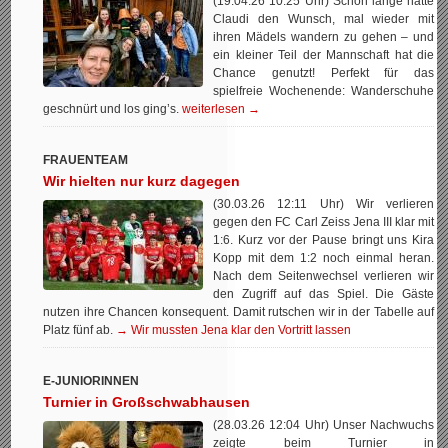
(19.04.26 10:25 Uhr) Schon lange hatte
Claudi den Wunsch, mal wieder mit
ihren Mädels wandern zu gehen – und
ein kleiner Teil der Mannschaft hat die
Chance genutzt! Perfekt für das
spielfreie Wochenende: Wanderschuhe
geschnürt und los ging’s.
weiterlesen →
FRAUENTEAM
Wir hielten nur kurz dagegen
(30.03.26 12:11 Uhr) Wir verlieren
gegen den FC Carl Zeiss Jena III klar mit
1:6. Kurz vor der Pause bringt uns Kira
Kopp mit dem 1:2 noch einmal heran.
Nach dem Seitenwechsel verlieren wir
den Zugriff auf das Spiel. Die Gäste
nutzen ihre Chancen konsequent. Damit rutschen wir in der Tabelle auf
Platz fünf ab.
→ Wir mussten Jena klar den Vortritt lassen
E-JUNIORINNEN
Turnier in Großschwabhausen
(28.03.26 12:04 Uhr) Unser Nachwuchs
zeigte beim Turnier in