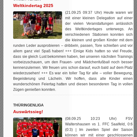
Weltkindertag 2025
(21.09.25 09:37 Uhr) Heute waren wir
mit einer kleinen Delegation auf einer
der vielen Veranstaltungen anlässlich
des Weltkindertages unterwegs. An
verschiedenen Stationen konnten sich
die kleinen und großen Kinder mit dem
runden Leder ausprobieren – dribbeln, passen, Tore schießen und vor
allem ganz viel Spaß haben! +++ Einige Kids hatten so viel Freude,
dass sie gleich Lust bekommen haben, bei unseren nächsten Trainings
vorbeizuschauen, um den Frauen- und Mädchenfußball noch besser
kennenzulernen. Wir freuen uns schon darauf, euch bald auf dem Platz
wiederzusehen! +++ Es war ein toller Tag für alle – voller Bewegung,
Begeisterung und Lächeln. Wir hoffen, dass alle Kinder einen
wunderschönen Feiertag hatten und diesen besonderen Tag in vollen
Zügen genießen konnten.
THÜRINGENLIGA
Auswärtssieg!
(08.09.25 10:23 Uhr) FSV
Waltershausen vs 1. FFC Saalfeld, 0:6
(0:3) | Im zweiten Spiel der Saison
können wir mit einer geschlossenen