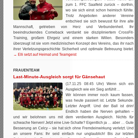
zum 1. FFC Saalfeld zurück – dorthin,
wo sie sich einst schon heimisch fühlte.
Trotz Angeboten anderer Vereine
entschied sie sich bewusst für ihre alte
Mannschaft, getrieben von Herz und Verbundenheit. Ihr
beeindruckendes Comeback verdankt sie diszipliniertem CrossFit-
Training, großem Ehrgeiz und einem starken Willen. Besonders
überzeugt ist sie vom medizinischen Konzept des Vereins, das ihr nach
ihrer Verletzungsgeschichte Sicherheit und optimale Betreuung bietet.
→ Elli setzt auf Heimat und Teamgeist
FRAUENTEAM
Last-Minute-Ausgleich sorgt für Gänsehaut
(17.11.25 08:45 Uhr) Wenn sich ein
Ausgleich wie ein Sieg anfühlt ...
Wir können immer noch kaum fassen,
was heute passiert ist. Letzte Sekunde.
Letzter Angriff. Und der Ball ist drin!
Endlich haben die Nerven gehalten –
und wir belohnen uns mit dem verdienten Ausgleich. Nichts für
schwache Nerven! Jetzt eine Live-Schalte? Eigentlich ja … aber … Gute
Besserung an Celcy – sie hat sich ohne Fremdeinwirkung verletzt. Und
an unsere Fans: Ihr seid einfach nur unglaublich! Bis zur letzten