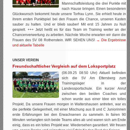
Mannschaftsleistung die drei Punkte mit
nach Hause bringen. Einen besonderen
Glückwunsch bekommt heute unsere Torfrau Lynn. Sie erhielt heute in
ihrem ersten Punktspiel bei den Frauen die Chance, unseren Kasten
sauber zu halten. Und er blieb sauber! Mit erst 15 Jahren zu Null
gespielt. +++ Jetzt heißt es für das Team im Training weiter an der
Chancenverwertung zu arbeiten. Nächste Woche erwarten wir dann die
Frauen des SV 08 Rothenstein. WIR SEHEN UNS!
→ Die Ergebnisse
und aktuelle Tabelle
UNSER VEREIN
Freundschaftlicher Vergleich auf dem Loksportplatz
(06.09.25 08:50 Uhr) Aktuell befinden
sich die SV Am Ettersberg zum
Trainingslager in der
Landessportschule. Ein kurzer Anruf
zwischen den beiden Coaches und
schon wurde aus einer Idee ein tolles
Projekt. Da unsere Frauen morgen in Waltershausen antreten, war es
die perfekte Gelegenheit, mit einer Mischung aus B und C Juniorinnen
erste Erfahrungen bei den Erwachsenen zu sammeln. In fairen 90
Minuten verlangten sich beide Teams alles ab und waren sich am Ende
einig, dass es ein tolles Projekt war. Wiedersehen garantiert. Wir freuen