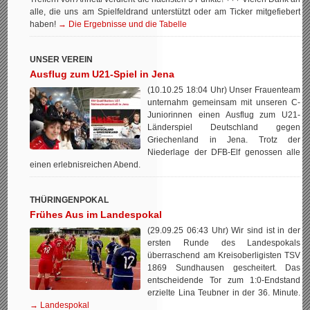
alle, die uns am Spielfeldrand unterstützt oder am Ticker mitgefiebert
haben!
→ Die Ergebnisse und die Tabelle
UNSER VEREIN
Ausflug zum U21-Spiel in Jena
(10.10.25 18:04 Uhr) Unser Frauenteam
unternahm gemeinsam mit unseren C-
Juniorinnen einen Ausflug zum U21-
Länderspiel Deutschland gegen
Griechenland in Jena. Trotz der
Niederlage der DFB-Elf genossen alle
einen erlebnisreichen Abend.
THÜRINGENPOKAL
Frühes Aus im Landespokal
(29.09.25 06:43 Uhr) Wir sind ist in der
ersten Runde des Landespokals
überraschend am Kreisoberligisten TSV
1869 Sundhausen gescheitert. Das
entscheidende Tor zum 1:0-Endstand
erzielte Lina Teubner in der 36. Minute.
→ Landespokal