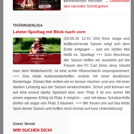
kennenlernen möchten.
→ Gemeinsam
den nächsten Schritt gehen
THÜRINGENLIGA
Letzter Spieltag mit Blick nach vorn
(20.06.26 12:41 Uhr) Eine lange und
kräftezehrende Saison neigt sich dem
Ende entgegen – und ein letztes Mal
heißt es: Spieltag! +++ Zum Abschluss
der Saison treffen wir auswärts auf die
Frauen des FC Carl Zeiss Jena. Glaubt
man dem Wetterbericht, ist eine echte Hitzeschlacht vorprogrammiert.
+++ Das letzte Aufeinandertreffen endete mit einer deutlichen
Niederlage. Dieses Mal wollen wir es besser machen und uns mit einer
starken Leistung aus der Saison verabschieden. Schon jetzt können wir
auf eine erneut starke Spielzeit stolz sein: Platz 5 ist uns sicher. Mit
einem eigenen Erfolg ist Platz 4 möglich – und mit etwas Schützenhilfe
dürfen wir sogar von Platz 3 träumen. +++ Wir freuen uns auf das letzte
Spiel dieser Saison und hoffen noch einmal auf eure Unterstützung!
Unser Verein
WIR SUCHEN DICH!