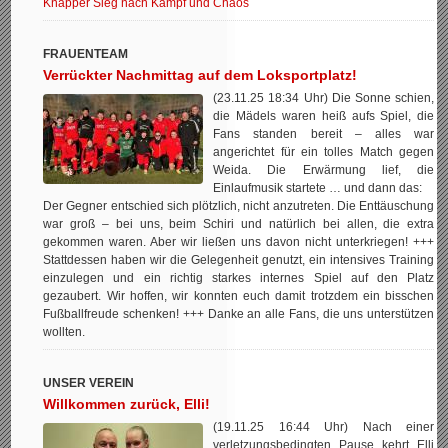
Knapper Sieg nach Kampf und Chaos
FRAUENTEAM
Verrückter Nachmittag auf dem Loksportplatz!
(23.11.25 18:34 Uhr) Die Sonne schien,
die Mädels waren heiß aufs Spiel, die
Fans standen bereit – alles war
angerichtet für ein tolles Match gegen
Weida. Die Erwärmung lief, die
Einlaufmusik startete … und dann das:
Der Gegner entschied sich plötzlich, nicht anzutreten. Die Enttäuschung
war groß – bei uns, beim Schiri und natürlich bei allen, die extra
gekommen waren. Aber wir ließen uns davon nicht unterkriegen! +++
Stattdessen haben wir die Gelegenheit genutzt, ein intensives Training
einzulegen und ein richtig starkes internes Spiel auf den Platz
gezaubert. Wir hoffen, wir konnten euch damit trotzdem ein bisschen
Fußballfreude schenken! +++ Danke an alle Fans, die uns unterstützen
wollten.
UNSER VEREIN
Willkommen zurück, Elli!
(19.11.25 16:44 Uhr) Nach einer
verletzungsbedingten Pause kehrt Elli