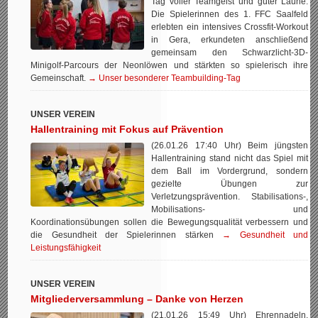
Tag voller Teamgeist und guter Laune:
Die Spielerinnen des 1. FFC Saalfeld
erlebten ein intensives Crossfit-Workout
in Gera, erkundeten anschließend
gemeinsam den Schwarzlicht-3D-
Minigolf-Parcours der Neonlöwen und stärkten so spielerisch ihre
Gemeinschaft.
→ Unser besonderer Teambuilding-Tag
UNSER VEREIN
Hallentraining mit Fokus auf Prävention
(26.01.26 17:40 Uhr) Beim jüngsten
Hallentraining stand nicht das Spiel mit
dem Ball im Vordergrund, sondern
gezielte Übungen zur
Verletzungsprävention. Stabilisations-,
Mobilisations- und
Koordinationsübungen sollen die Bewegungsqualität verbessern und
die Gesundheit der Spielerinnen stärken
→ Gesundheit und
Leistungsfähigkeit
UNSER VEREIN
Mitgliederversammlung – Danke von Herzen
(21.01.26 15:49 Uhr) Ehrennadeln,