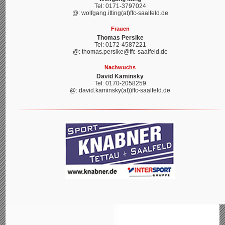
Tel: 0171-3797024
@: wolfgang.itting(at)ffc-saalfeld.de
Frauen
Thomas Persike
Tel: 0172-4587221
@: thomas.persike@ffc-saalfeld.de
Nachwuchs
David Kaminsky
Tel: 0170-2058259
@: david.kaminsky(at))ffc-saalfeld.de