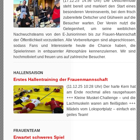
(17.12.25 14:56 Uhr) Die Detscherhütte
steht bereit und markiert den Start eines
besonderen Vereinsevents, bei dem frisch
zubereitete Detscher und Glühwein auf die
Besucher warten. Der Verein nutzt die
Gelegenheit, um seine weiblichen
Nachwuchsteams von den E-Juniorinnen bis zur Frauen-Mannschaft
der Öffentlichkeit vorzustellen. Alle Vorbereitungen sind abgeschlossen,
sodass Fans und Interessierte heute die Chance haben, die
Spielerinnen in entspannter Atmosphäre kennenzulernen. Wir sind
hochmotiviert und freuen uns auf zahlreiche Besucher.
HALLENSAISON
Erstes Hallentraining der Frauenmannschaft
(11.12.25 10:28 Uhr) Der harte Kern hat
am Ende nochmal alles rausgehauen
+++ Kleine Muskel-Challenge – und die
Lachmuskeln waren am fleißigsten +++
Mädels vom Loksportplatz – einfach ein
geiles Team!
FRAUENTEAM
Erwartet schweres Spiel