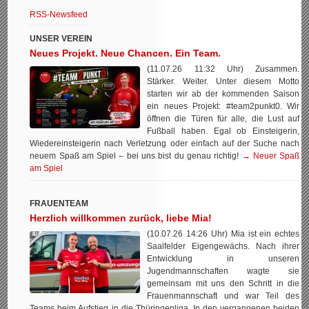
RSS-Newsfeed
UNSER VEREIN
Neues Projekt. Neue Chancen. Ein Team.
(11.07.26 11:32 Uhr) Zusammen.
Stärker. Weiter. Unter diesem Motto
starten wir ab der kommenden Saison
ein neues Projekt: #team2punkt0. Wir
öffnen die Türen für alle, die Lust auf
Fußball haben. Egal ob Einsteigerin,
Wiedereinsteigerin nach Verletzung oder einfach auf der Suche nach
neuem Spaß am Spiel – bei uns bist du genau richtig!
→ Neuer Spaß
am Spiel
FRAUENTEAM
Herzlich willkommen zurück, liebe Mia!
(10.07.26 14:26 Uhr) Mia ist ein echtes
Saalfelder Eigengewächs. Nach ihrer
Entwicklung in unseren
Jugendmannschaften wagte sie
gemeinsam mit uns den Schritt in die
Frauenmannschaft und war Teil des
Teams beim Aufstieg in die Thüringenliga. In den vergangenen beiden