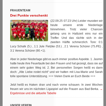
FRAUENTEAM
Drei Punkte verschenkt
(22.09.25 07:23 Uhr) Leider mussten wir
heute unsere erste Niederlage
hinnehmen. Trotz vieler Chancen
gelang uns in Halbzeit eins nur ein
Treffer. Und das rächte sich in der
zweiten Hälfte schmerzlich. Tore: 0:1
Lucy Schalk (5.) , 1:1 Jule Fietzke (53.) , 2:1 Verena Schürer (75./FE) ,
3:1 Verena Schürer (90.+1).
Aber in jeder Niederlage gibt es auch immer positive Aspekte. 1. Jasmin
hatte heute ihre Feuertaufe bei den Frauen und hat gezeigt, dass sie auf
einem sehr guten Weg ist. 2. Bei personellen Sorgen heißt es dann
doch: „Alte Liebe rostet nicht“ und wir hatten mit Lisa-Marie und Sarah
tolle spontane Unterstützung. +++ Vielen Dank an Euch Beide +++
Jetzt heißt es Haken dran und nach vorne schauen. In zwei Wochen
freuen wir uns im nächsten Ligaspiel auf die Frauen aus Bad Berka.
→
Ergebnisse und die aktuelle Tabelle
UNSER VEREIN