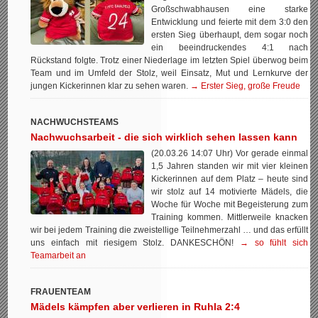
Großschwabhausen eine starke
Entwicklung und feierte mit dem 3:0 den
ersten Sieg überhaupt, dem sogar noch
ein beeindruckendes 4:1 nach
Rückstand folgte. Trotz einer Niederlage im letzten Spiel überwog beim
Team und im Umfeld der Stolz, weil Einsatz, Mut und Lernkurve der
jungen Kickerinnen klar zu sehen waren.
→ Erster Sieg, große Freude
NACHWUCHSTEAMS
Nachwuchsarbeit - die sich wirklich sehen lassen kann
(20.03.26 14:07 Uhr) Vor gerade einmal
1,5 Jahren standen wir mit vier kleinen
Kickerinnen auf dem Platz – heute sind
wir stolz auf 14 motivierte Mädels, die
Woche für Woche mit Begeisterung zum
Training kommen. Mittlerweile knacken
wir bei jedem Training die zweistellige Teilnehmerzahl … und das erfüllt
uns einfach mit riesigem Stolz. DANKESCHÖN!
→ so fühlt sich
Teamarbeit an
FRAUENTEAM
Mädels kämpfen aber verlieren in Ruhla 2:4