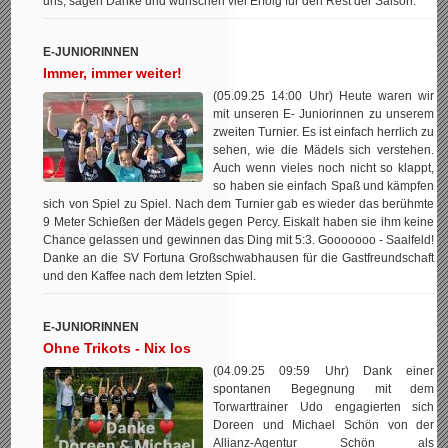
uns, sagen Danke und wünschen viel Erfolg für den Rest der Saison.
E-JUNIORINNEN
Immer, immer weiter!
(05.09.25 14:00 Uhr) Heute waren wir
mit unseren E- Juniorinnen zu unserem
zweiten Turnier. Es ist einfach herrlich zu
sehen, wie die Mädels sich verstehen.
Auch wenn vieles noch nicht so klappt,
so haben sie einfach Spaß und kämpfen
sich von Spiel zu Spiel. Nach dem Turnier gab es wieder das berühmte
9 Meter Schießen der Mädels gegen Percy. Eiskalt haben sie ihm keine
Chance gelassen und gewinnen das Ding mit 5:3. Gooooooo - Saalfeld!
Danke an die SV Fortuna Großschwabhausen für die Gastfreundschaft
und den Kaffee nach dem letzten Spiel.
E-JUNIORINNEN
Ohne Trikots - Nix los
(04.09.25 09:59 Uhr) Dank einer
spontanen Begegnung mit dem
Torwarttrainer Udo engagierten sich
Doreen und Michael Schön von der
Allianz-Agentur Schön als