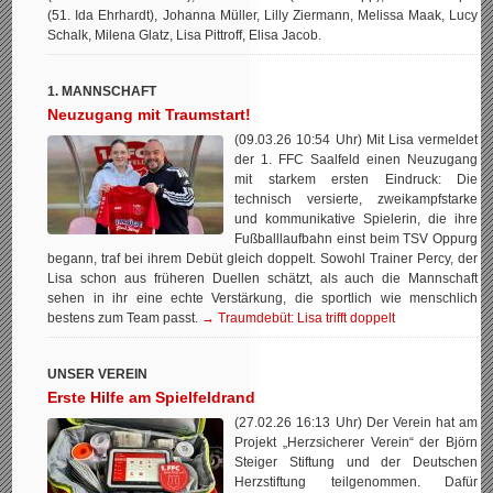
(51. Ida Ehrhardt), Johanna Müller, Lilly Ziermann, Melissa Maak, Lucy
Schalk, Milena Glatz, Lisa Pittroff, Elisa Jacob.
1. MANNSCHAFT
Neuzugang mit Traumstart!
(09.03.26 10:54 Uhr) Mit Lisa vermeldet
der 1. FFC Saalfeld einen Neuzugang
mit starkem ersten Eindruck: Die
technisch versierte, zweikampfstarke
und kommunikative Spielerin, die ihre
Fußballlaufbahn einst beim TSV Oppurg
begann, traf bei ihrem Debüt gleich doppelt. Sowohl Trainer Percy, der
Lisa schon aus früheren Duellen schätzt, als auch die Mannschaft
sehen in ihr eine echte Verstärkung, die sportlich wie menschlich
bestens zum Team passt.
→ Traumdebüt: Lisa trifft doppelt
UNSER VEREIN
Erste Hilfe am Spielfeldrand
(27.02.26 16:13 Uhr) Der Verein hat am
Projekt „Herzsicherer Verein“ der Björn
Steiger Stiftung und der Deutschen
Herzstiftung teilgenommen. Dafür