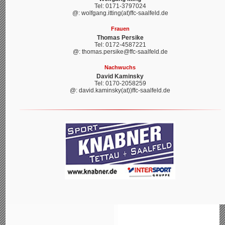
Tel: 0171-3797024
@: wolfgang.itting(at)ffc-saalfeld.de
Frauen
Thomas Persike
Tel: 0172-4587221
@: thomas.persike@ffc-saalfeld.de
Nachwuchs
David Kaminsky
Tel: 0170-2058259
@: david.kaminsky(at))ffc-saalfeld.de