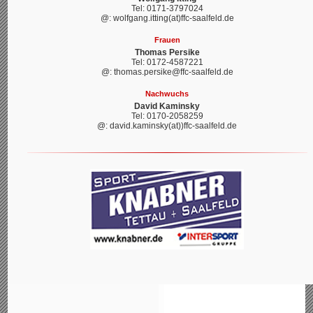
Tel: 0171-3797024
@: wolfgang.itting(at)ffc-saalfeld.de
Frauen
Thomas Persike
Tel: 0172-4587221
@: thomas.persike@ffc-saalfeld.de
Nachwuchs
David Kaminsky
Tel: 0170-2058259
@: david.kaminsky(at))ffc-saalfeld.de