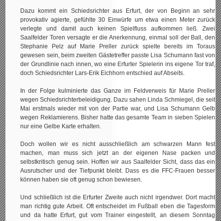
Dazu kommt ein Schiedsrichter aus Erfurt, der von Beginn an sehr
provokativ agierte, gefühlte 30 Einwürfe um etwa einen Meter zurück
verlegte und damit auch keinen Spielfluss aufkommen ließ. Zwei
Saalfelder Toren versagte er die Anerkennung, einmal soll der Ball, den
Stephanie Pelz auf Marie Preller zurück spielte bereits im Toraus
gewesen sein, beim zweiten Gästetreffer passte Lisa Schumann fast von
der Grundlinie nach innen, wo eine Erfurter Spielerin ins eigene Tor traf,
doch Schiedsrichter Lars-Erik Eichhorn entschied auf Abseits.
In der Folge kulminierte das Ganze im Feldverweis für Marie Preller
wegen Schiedsrichterbeleidigung. Dazu sahen Linda Schmiegel, die seit
Mai erstmals wieder mit von der Partie war, und Lisa Schumann Gelb
wegen Reklamierens. Bisher hatte das gesamte Team in sieben Spielen
nur eine Gelbe Karte erhalten.
Doch wollen wir es nicht ausschließlich am schwarzen Mann fest
machen, man muss sich jetzt an der eigenen Nase packen und
selbstkritisch genug sein. Hoffen wir aus Saalfelder Sicht, dass das ein
Ausrutscher und der Tiefpunkt bleibt. Dass es die FFC-Frauen besser
können haben sie oft genug schon bewiesen.
Und schließlich ist die Erfurter Zweite auch nicht irgendwer. Dort macht
man richtig gute Arbeit. Oft entscheidet im Fußball eben die Tagesform
und da hatte Erfurt, gut vom Trainer eingestellt, an diesem Sonntag