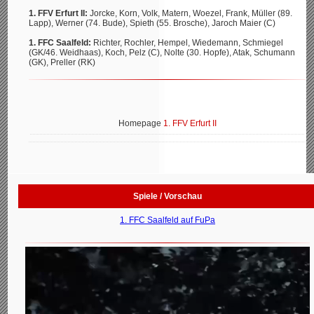
1. FFV Erfurt II:
Jorcke, Korn, Volk, Matern, Woezel, Frank, Müller (89.
Lapp), Werner (74. Bude), Spieth (55. Brosche), Jaroch Maier (C)
1. FFC Saalfeld:
Richter, Rochler, Hempel, Wiedemann, Schmiegel
(GK/46. Weidhaas), Koch, Pelz (C), Nolte (30. Hopfe), Atak, Schumann
(GK), Preller (RK)
Homepage
1. FFV Erfurt II
Spiele / Vorschau
1. FFC Saalfeld auf FuPa