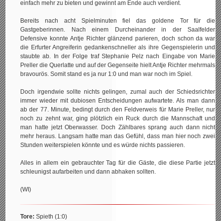
einfach mehr zu bieten und gewinnt am Ende auch verdient.
Bereits nach acht Spielminuten fiel das goldene Tor für die
Gastgeberinnen. Nach einem Durcheinander in der Saalfelder
Defensive konnte Antje Richter glänzend parieren, doch schon da war
die Erfurter Angreiferin gedankenschneller als ihre Gegenspielerin und
staubte ab. In der Folge traf Stephanie Pelz nach Eingabe von Marie
Preller die Querlatte und auf der Gegenseite hielt Antje Richter mehrmals
bravourös. Somit stand es ja nur 1:0 und man war noch im Spiel.
Doch irgendwie sollte nichts gelingen, zumal auch der Schiedsrichter
immer wieder mit dubiosen Entscheidungen aufwartete. Als man dann
ab der 77. Minute, bedingt durch den Feldverweis für Marie Preller, nur
noch zu zehnt war, ging plötzlich ein Ruck durch die Mannschaft und
man hatte jetzt Oberwasser. Doch Zählbares sprang auch dann nicht
mehr heraus. Langsam hatte man das Gefühl, dass man hier noch zwei
Stunden weiterspielen könnte und es würde nichts passieren.
Alles in allem ein gebrauchter Tag für die Gäste, die diese Partie jetzt
schleunigst aufarbeiten und dann abhaken sollten.
(WI)
Tore:
Spieth (1:0)