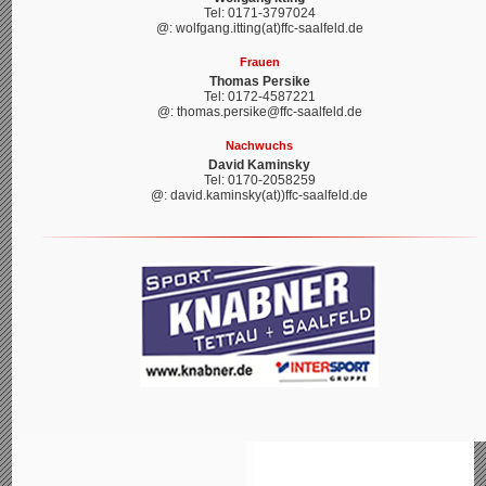
Tel: 0171-3797024
@: wolfgang.itting(at)ffc-saalfeld.de
Frauen
Thomas Persike
Tel: 0172-4587221
@: thomas.persike@ffc-saalfeld.de
Nachwuchs
David Kaminsky
Tel: 0170-2058259
@: david.kaminsky(at))ffc-saalfeld.de