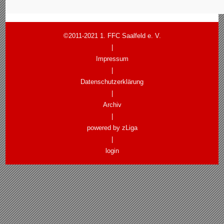
©2011-2021 1. FFC Saalfeld e. V.
|
Impressum
|
Datenschutzerklärung
|
Archiv
|
powered by zLiga
|
login