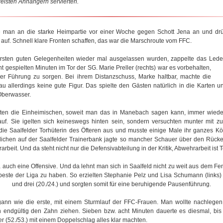
reisten Anhängern servierten.
e man an die starke Heimpartie vor einer Woche gegen Schott Jena an und dr
auf. Schnell klare Fronten schaffen, das war die Marschroute vom FFC.
sten guten Gelegenheiten wieder mal ausgelassen wurden, zappelte das Led
ht gespielten Minuten im Tor der SG. Marie Preller (rechts)
war es vorbehalten,
lder Führung zu sorgen. Bei ihrem Distanzschuss, Marke haltbar, machte die
rau allerdings keine gute Figur. Das spielte den Gästen natürlich in die Karten
Oberwasser.
ten die Einheimischen, soweit man das in Manebach sagen kann, immer wieder
uf. Sie igelten sich keineswegs hinten sein, sondern versuchten munter mit zu
 die Saalfelder Torhüterin des Öfteren aus und musste einige Male ihr ganzes Kö
lichen auf der Saalfelder Trainerbank jagte so mancher Schauer über den Rücke
rbeit. Und da steht nicht nur die Defensivabteilung in der Kritik, Abwehrarbeit ist
 auch eine Offensive. Und da lehnt man sich in Saalfeld nicht zu weit aus dem F
 beste der Liga zu haben. So erzielten Stephanie Pelz und Lisa Schumann (links
und drei (20./24.) und sorgten somit für eine beruhigende Pausenführung.
gann wie die erste, mit einem Sturmlauf der FFC-Frauen. Man wollte nachlege
 endgültig den Zahn ziehen. Sieben bzw. acht Minuten dauerte es diesmal, bis
er (52./53.) mit einem Doppelschlag alles klar machten.