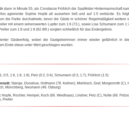
k dann in Minute 55, als Constanze Fröhlich die Saalfelder Hintermannschaft nar
llos agierende Sophie Hopfe alt aussehen ließ und auf 1:5 verkürzte. Es folg
en die Partie durchatmete, bevor die Gäste in schöner Regelmäßigkeit weitere vi
reller mit einem sehenswerten Lupfer zum 1:6 (73.), sowie Lisa Schumann zum 1:
reller zum 1:8 und 1:9 (82./89.) sorgten schließlich für das Endergebnis.
dienter Gästeerfolg, wobei die Gastgeberinnen immer wieder gefährlich in d
 am Ende etwas unter Wert geschlagen wurden.
1, 0:5, 1:6, 1:8, 1:9), Pelz (0:2, 0:4), Schumann (0:3, 1:7), Fröhlich (1:5)
stadt:
Stange, Donahue, Hofmann (78. Kellner), Miehlisch, Graf, Morgenroth (C)
lich, Münchberg, Neumann (46. Osburg)
d:
Hopfe, Rochler, Hempel, Koch (66. Weidhaas), Lindner, Pelz (C), Nolte (66. Fritzs
 Preller