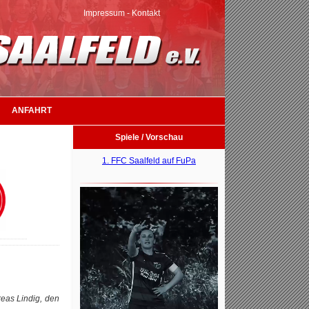
Impressum
-
Kontakt
ANFAHRT
Spiele / Vorschau
1. FFC Saalfeld auf FuPa
reas Lindig, den