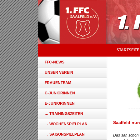
STARTSEITE
FFC-NEWS
UNSER VEREIN
FRAUENTEAM
C-JUNIORINNEN
E-JUNIORINNEN
→ TRAININGSZEITEN
Saalfeld nun
→ WOCHENSPIELPLAN
→ SAISONSPIELPLAN
Das sah schon r