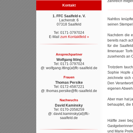
zahlreich mitge
Kontakt
1. FFC Saalfeld e. V.
Nahtlos knüpft
Lachenstr. 6
07318 Saalfeld
seinen Stempel 
Tel: 0171-3797024
Nachdem die er
E-Mail
zum Kontaktfeld »
bereits nach ac
für die Saalfe
Ilmenauer Torf
Ansprechpartner
zusehends an 
Wolfgang Itting
Tel: 0171-3797024
Trotzdem tauch
@: wolfgang.itting(at)ffc-saalfeld.de
Sophie Hopfe a
Frauen
zeichnete sich
Thomas Persike
Den Verantwort
Tel: 0172-4587221
eigenen Abwehra
@: thomas.persike@ffc-saalfeld.de
Aber man hat ja
Nachwuchs
behauptet, die
David Kaminsky
Tel: 0170-2058259
@: david.kaminsky(at))ffc-
saalfeld.de
Hälfte zwei be
Gastgeberinnen
und Marie Prell