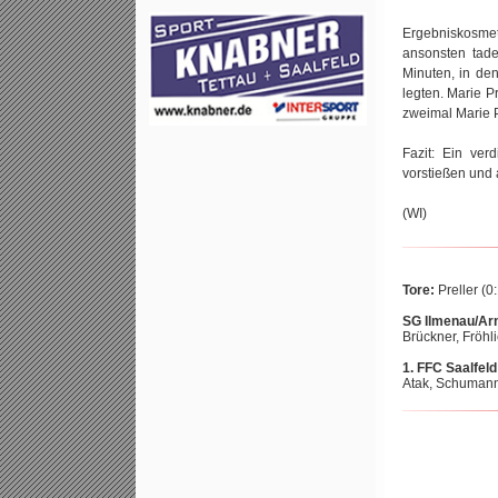
Ergebniskosmeti
ansonsten tade
Minuten, in den
legten. Marie P
zweimal Marie P
Fazit: Ein ver
vorstießen und
(WI)
Tore:
Preller (0:
SG Ilmenau/Arn
Brückner, Fröh
1. FFC Saalfel
Atak, Schumann,