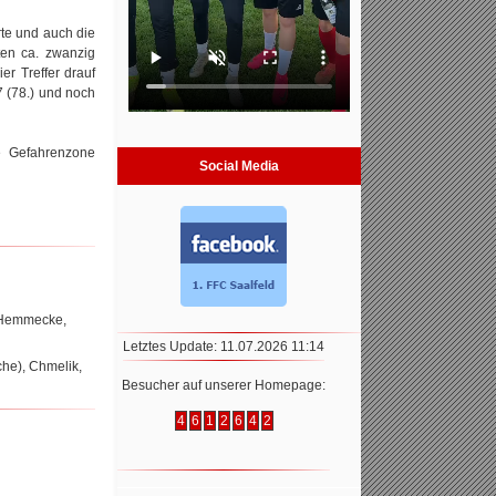
rte und auch die
ten ca. zwanzig
er Treffer drauf
7 (78.) und noch
ie Gefahrenzone
Social Media
, Hemmecke,
Letztes Update: 11.07.2026 11:14
che), Chmelik,
Besucher auf unserer Homepage:
4
6
1
2
6
4
2