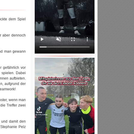
ückte dem Spiel
er aber dennoch
 und man gewann
 gefährlich vor
 spielen. Dabei
nnen aufbieten.
n, aufgrund der
 Teamwork!
enster, wenn man
)
die Treffer zwei
n und damit den
 Stephanie Pelz