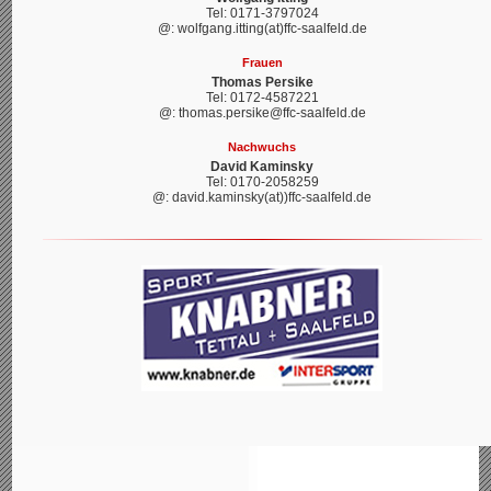
Tel: 0171-3797024
@: wolfgang.itting(at)ffc-saalfeld.de
Frauen
Thomas Persike
Tel: 0172-4587221
@: thomas.persike@ffc-saalfeld.de
Nachwuchs
David Kaminsky
Tel: 0170-2058259
@: david.kaminsky(at))ffc-saalfeld.de