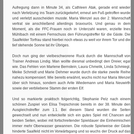
Aufregung dann in Minute 34, als Cathleen Atak, gerade erst wieder
nach Verletzung ins Team zurückgekehrt, erneut am Fuß getroffen wurde
und verletzt ausscheiden musste. Maria Wenzel aus der 2. Mannschaft
vertrat sie anschließend allerdings bravourös. Und genau in dem
Moment, als die FFC-Frauen noch in Unterzahl waren, erzielte Ines
Mühlbach mit einem Fernschuss den Führungstreffer für die Gäste. Die
Saalfelder Torfrau stand hierbei noch etwas zu weit vor ihrem Tor und die
tief stehende Sonne tat ihr Übriges.
Doch nun ging der vielbeschworene Ruck durch die Mannschaft von
Trainer Andreas Lindig. Man wollte diesmal unbedingt den Dreier, egal
wie. Das Fehlen von Marlene Bernstein, Laura Chmelik, Linda Schmiegl,
Meike Schmidt und Marie Dehmer wurde durch die starke zweite Reihe
nahezu kompensiert. Wie bereits erwähnt, wuchs nicht nur Maria Wenzel
über sich hinaus, sondern auch Arite Wiedemann und Maria Neuwirth
sowie der verbliebene Stamm der ersten Elf.
Und so markierte praktisch folgerichtig, Stephanie Pelz nach einem
schönen Zuspiel von Elisa Trepschinski bereits in der 38. Minute den
Ausgleichstreffer zum 1:1. Bei diesem Stand wurden die Seiten
gewechselt und nun entwickelte sich ein gutes Spiel mit Chancen auf
beiden Seiten, wobei mit fortschreitender Spieldauer die Einheimischen
immer mehr Oberwasser gewannen. Die robuste Spielweise der Gäste
hinderte Saalfeld nicht im Vorwärtsgang und so wuchs der Druck auf das