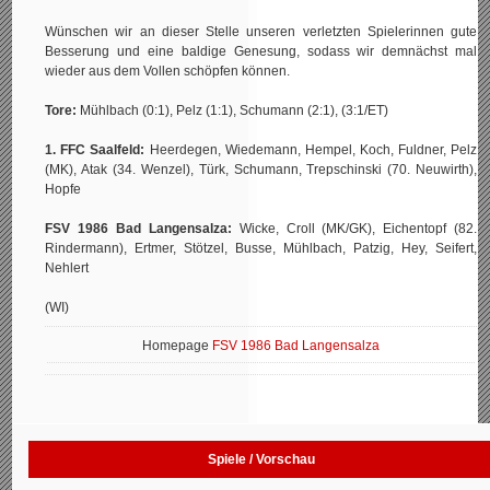
Wünschen wir an dieser Stelle unseren verletzten Spielerinnen gute
Besserung und eine baldige Genesung, sodass wir demnächst mal
wieder aus dem Vollen schöpfen können.
Tore:
Mühlbach (0:1), Pelz (1:1), Schumann (2:1), (3:1/ET)
1. FFC Saalfeld:
Heerdegen, Wiedemann, Hempel, Koch, Fuldner, Pelz
(MK), Atak (34. Wenzel), Türk, Schumann, Trepschinski (70. Neuwirth),
Hopfe
FSV 1986 Bad Langensalza:
Wicke, Croll (MK/GK), Eichentopf (82.
Rindermann), Ertmer, Stötzel, Busse, Mühlbach, Patzig, Hey, Seifert,
Nehlert
(WI)
Homepage
FSV 1986 Bad Langensalza
Spiele / Vorschau