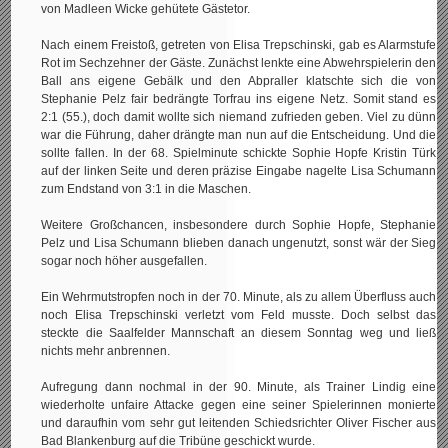
von Madleen Wicke gehütete Gästetor.
Nach einem Freistoß, getreten von Elisa Trepschinski, gab es Alarmstufe
Rot im Sechzehner der Gäste. Zunächst lenkte eine Abwehrspielerin den
Ball ans eigene Gebälk und den Abpraller klatschte sich die von
Stephanie Pelz fair bedrängte Torfrau ins eigene Netz. Somit stand es
2:1 (55.), doch damit wollte sich niemand zufrieden geben. Viel zu dünn
war die Führung, daher drängte man nun auf die Entscheidung. Und die
sollte fallen. In der 68. Spielminute schickte Sophie Hopfe Kristin Türk
auf der linken Seite und deren präzise Eingabe nagelte Lisa Schumann
zum Endstand von 3:1 in die Maschen.
Weitere Großchancen, insbesondere durch Sophie Hopfe, Stephanie
Pelz und Lisa Schumann blieben danach ungenutzt, sonst wär der Sieg
sogar noch höher ausgefallen.
Ein Wehrmutstropfen noch in der 70. Minute, als zu allem Überfluss auch
noch Elisa Trepschinski verletzt vom Feld musste. Doch selbst das
steckte die Saalfelder Mannschaft an diesem Sonntag weg und ließ
nichts mehr anbrennen.
Aufregung dann nochmal in der 90. Minute, als Trainer Lindig eine
wiederholte unfaire Attacke gegen eine seiner Spielerinnen monierte
und daraufhin vom sehr gut leitenden Schiedsrichter Oliver Fischer aus
Bad Blankenburg auf die Tribüne geschickt wurde.