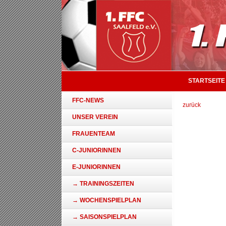
STARTSEITE
FFC-NEWS
zurück
UNSER VEREIN
FRAUENTEAM
C-JUNIORINNEN
E-JUNIORINNEN
→ TRAININGSZEITEN
→ WOCHENSPIELPLAN
→ SAISONSPIELPLAN