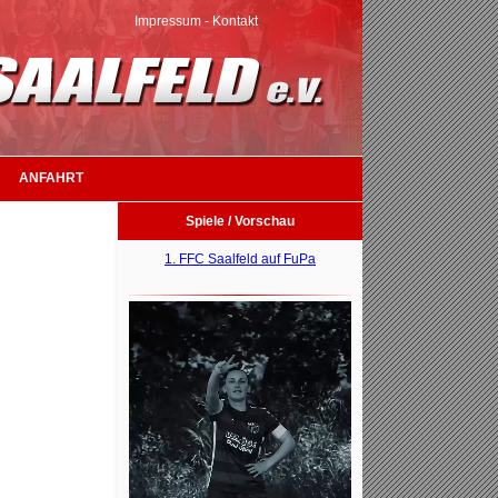
Impressum
-
Kontakt
ANFAHRT
Spiele / Vorschau
1. FFC Saalfeld auf FuPa