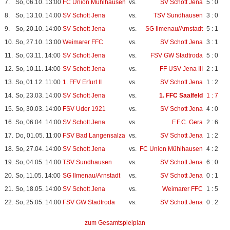
7.
So, 06.10. 13:00
FC Union Mühlhausen
vs.
SV Schott Jena
5 : 0
8.
So, 13.10. 14:00
SV Schott Jena
vs.
TSV Sundhausen
3 : 0
9.
So, 20.10. 14:00
SV Schott Jena
vs.
SG Ilmenau/Arnstadt
5 : 1
10.
So, 27.10. 13:00
Weimarer FFC
vs.
SV Schott Jena
3 : 1
11.
So, 03.11. 14:00
SV Schott Jena
vs.
FSV GW Stadtroda
5 : 0
12.
So, 10.11. 14:00
SV Schott Jena
vs.
FF USV Jena III
2 : 1
13.
So, 01.12. 11:00
1. FFV Erfurt II
vs.
SV Schott Jena
1 : 2
14.
So, 23.03. 14:00
SV Schott Jena
vs.
1. FFC Saalfeld
1 : 7
15.
So, 30.03. 14:00
FSV Uder 1921
vs.
SV Schott Jena
4 : 0
16.
So, 06.04. 14:00
SV Schott Jena
vs.
F.F.C. Gera
2 : 6
17.
Do, 01.05. 11:00
FSV Bad Langensalza
vs.
SV Schott Jena
1 : 2
18.
So, 27.04. 14:00
SV Schott Jena
vs.
FC Union Mühlhausen
4 : 2
19.
So, 04.05. 14:00
TSV Sundhausen
vs.
SV Schott Jena
6 : 0
20.
So, 11.05. 14:00
SG Ilmenau/Arnstadt
vs.
SV Schott Jena
0 : 1
21.
So, 18.05. 14:00
SV Schott Jena
vs.
Weimarer FFC
1 : 5
22.
So, 25.05. 14:00
FSV GW Stadtroda
vs.
SV Schott Jena
0 : 2
zum Gesamtspielplan