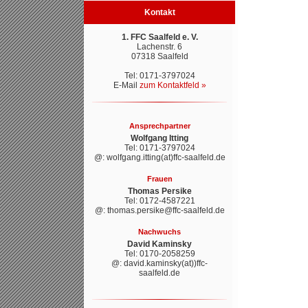
Kontakt
1. FFC Saalfeld e. V.
Lachenstr. 6
07318 Saalfeld
Tel: 0171-3797024
E-Mail
zum Kontaktfeld »
Ansprechpartner
Wolfgang Itting
Tel: 0171-3797024
@: wolfgang.itting(at)ffc-saalfeld.de
Frauen
Thomas Persike
Tel: 0172-4587221
@: thomas.persike@ffc-saalfeld.de
Nachwuchs
David Kaminsky
Tel: 0170-2058259
@: david.kaminsky(at))ffc-
saalfeld.de