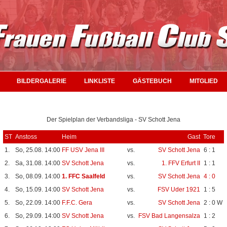
BILDERGALERIE
LINKLISTE
GÄSTEBUCH
MITGLIED
Der Spielplan der Verbandsliga - SV Schott Jena
ST
Anstoss
Heim
Gast
Tore
1.
So, 25.08. 14:00
FF USV Jena III
vs.
SV Schott Jena
6 : 1
2.
Sa, 31.08. 14:00
SV Schott Jena
vs.
1. FFV Erfurt II
1 : 1
3.
So, 08.09. 14:00
1. FFC Saalfeld
vs.
SV Schott Jena
4 : 0
4.
So, 15.09. 14:00
SV Schott Jena
vs.
FSV Uder 1921
1 : 5
5.
So, 22.09. 14:00
F.F.C. Gera
vs.
SV Schott Jena
2 : 0
W
6.
So, 29.09. 14:00
SV Schott Jena
vs.
FSV Bad Langensalza
1 : 2