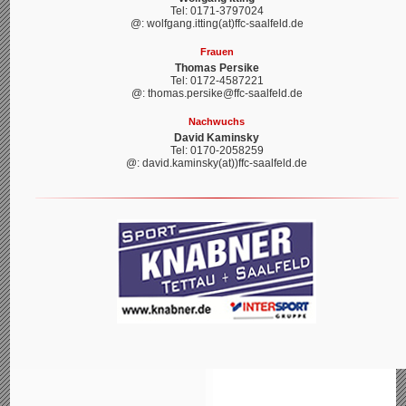
Tel: 0171-3797024
@: wolfgang.itting(at)ffc-saalfeld.de
Frauen
Thomas Persike
Tel: 0172-4587221
@: thomas.persike@ffc-saalfeld.de
Nachwuchs
David Kaminsky
Tel: 0170-2058259
@: david.kaminsky(at))ffc-saalfeld.de