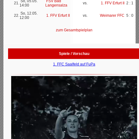
So, 05.05.
FSV Bad
21.
vs.
1. FFV Erfurt II
2 : 1
14:00
Langensalza
So, 12.05.
22.
1. FFV Erfurt II
vs.
Weimarer FFC
5 : 0
12:00
zum Gesamtspielplan
Spiele / Vorschau
1. FFC Saalfeld auf FuPa