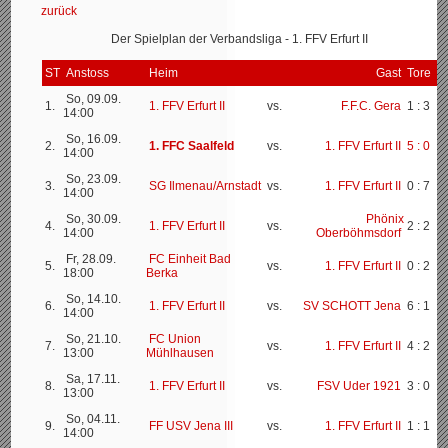
zurück
Der Spielplan der Verbandsliga - 1. FFV Erfurt II
ST
Anstoss
Heim
Gast
Tore
So, 09.09.
1.
1. FFV Erfurt II
vs.
F.F.C. Gera
1 : 3
14:00
So, 16.09.
2.
1. FFC Saalfeld
vs.
1. FFV Erfurt II
5 : 0
14:00
So, 23.09.
3.
SG Ilmenau/Arnstadt
vs.
1. FFV Erfurt II
0 : 7
14:00
So, 30.09.
Phönix
4.
1. FFV Erfurt II
vs.
2 : 2
14:00
Oberböhmsdorf
Fr, 28.09.
FC Einheit Bad
5.
vs.
1. FFV Erfurt II
0 : 2
18:00
Berka
So, 14.10.
6.
1. FFV Erfurt II
vs.
SV SCHOTT Jena
6 : 1
14:00
So, 21.10.
FC Union
7.
vs.
1. FFV Erfurt II
4 : 2
13:00
Mühlhausen
Sa, 17.11.
8.
1. FFV Erfurt II
vs.
FSV Uder 1921
3 : 0
13:00
So, 04.11.
9.
FF USV Jena III
vs.
1. FFV Erfurt II
1 : 1
14:00