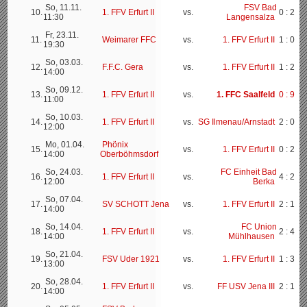
So, 11.11.
FSV Bad
10.
1. FFV Erfurt II
vs.
0 : 2
11:30
Langensalza
Fr, 23.11.
11.
Weimarer FFC
vs.
1. FFV Erfurt II
1 : 0
19:30
So, 03.03.
12.
F.F.C. Gera
vs.
1. FFV Erfurt II
1 : 2
14:00
So, 09.12.
13.
1. FFV Erfurt II
vs.
1. FFC Saalfeld
0 : 9
11:00
So, 10.03.
14.
1. FFV Erfurt II
vs.
SG Ilmenau/Arnstadt
2 : 0
12:00
Mo, 01.04.
Phönix
15.
vs.
1. FFV Erfurt II
0 : 2
14:00
Oberböhmsdorf
So, 24.03.
FC Einheit Bad
16.
1. FFV Erfurt II
vs.
4 : 2
12:00
Berka
So, 07.04.
17.
SV SCHOTT Jena
vs.
1. FFV Erfurt II
2 : 1
14:00
So, 14.04.
FC Union
18.
1. FFV Erfurt II
vs.
2 : 4
14:00
Mühlhausen
So, 21.04.
19.
FSV Uder 1921
vs.
1. FFV Erfurt II
1 : 3
13:00
So, 28.04.
20.
1. FFV Erfurt II
vs.
FF USV Jena III
2 : 1
14:00