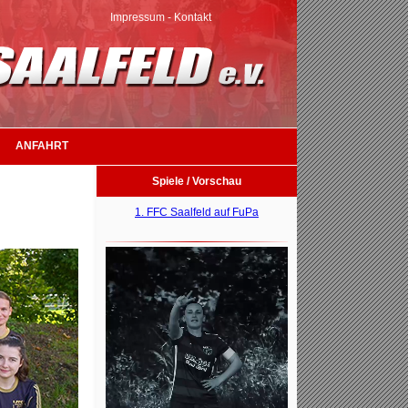
Impressum
-
Kontakt
ANFAHRT
Spiele / Vorschau
1. FFC Saalfeld auf FuPa