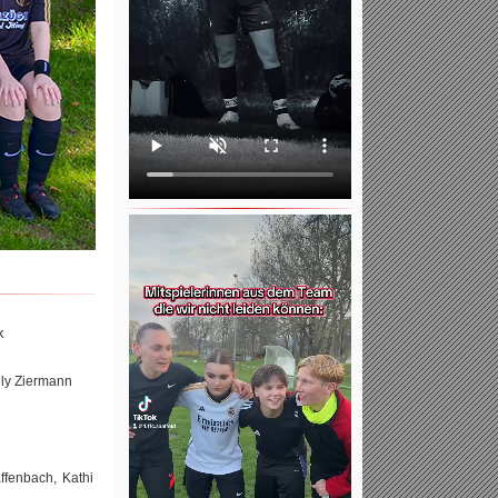
k
lly Ziermann
ffenbach, Kathi