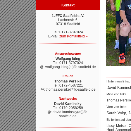
Kontakt
1. FFC Saalfeld e. V.
Lachenstr. 6
07318 Saalfeld
Tel: 0171-3797024
E-Mail
zum Kontaktfeld »
Ansprechpartner
Wolfgang Itting
Tel: 0171-3797024
@: wolfgang.itting(at)ffc-saalfeld.de
Frauen
Thomas Persike
Hinten von links:
Tel: 0172-4587221
David Kaminsk
@: thomas.persike@ffc-saalfeld.de
Mitte von links:
Nachwuchs
Thomas Persike,
David Kaminsky
Vorn von links:
Tel: 0170-2058259
@: david.kaminsky(at))ffc-
Sarah Voigt, 
saalfeld.de
Es fehlen auf de
Lissy Meisel, 
Hopf, Annemar