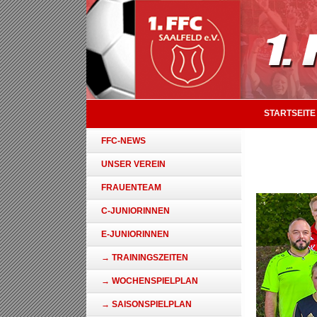
STARTSEITE
FFC-NEWS
UNSER VEREIN
FRAUENTEAM
C-JUNIORINNEN
E-JUNIORINNEN
→ TRAININGSZEITEN
→ WOCHENSPIELPLAN
→ SAISONSPIELPLAN