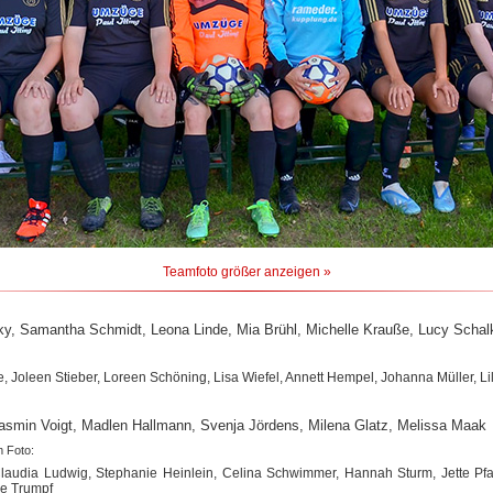
Teamfoto größer anzeigen »
y, Samantha Schmidt, Leona Linde, Mia Brühl, Michelle Krauße, Lucy Schal
 Joleen Stieber, Loreen Schöning, Lisa Wiefel, Annett Hempel, Johanna Müller, Li
Jasmin Voigt, Madlen Hallmann, Svenja Jördens, Milena Glatz, Melissa Maak
m Foto:
Claudia Ludwig, Stephanie Heinlein, Celina Schwimmer, Hannah Sturm, Jette Pfa
ie Trumpf