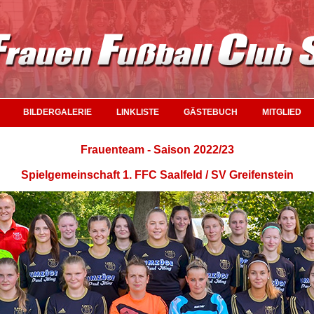
BILDERGALERIE
LINKLISTE
GÄSTEBUCH
MITGLIED
Frauenteam - Saison 2022/23
Spielgemeinschaft 1. FFC Saalfeld / SV Greifenstein