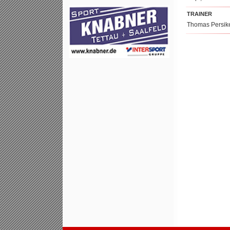
TRAINER
Thomas Persike