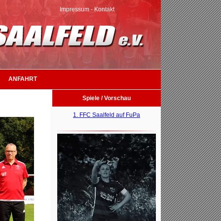
Impressum
-
Kontakt
ANFAHRT
Spiele / Vorschau
1. FFC Saalfeld auf FuPa