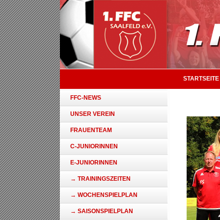
STARTSEITE
FFC-NEWS
UNSER VEREIN
FRAUENTEAM
C-JUNIORINNEN
E-JUNIORINNEN
→ TRAININGSZEITEN
→ WOCHENSPIELPLAN
→ SAISONSPIELPLAN