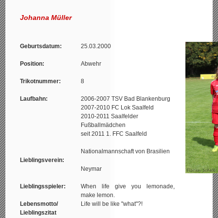
Johanna Müller
Geburtsdatum:
25.03.2000
Position:
Abwehr
Trikotnummer:
8
Laufbahn:
2006-2007 TSV Bad Blankenburg
2007-2010 FC Lok Saalfeld
2010-2011 Saalfelder
Fußballmädchen
seit 2011 1. FFC Saalfeld
Nationalmannschaft von Brasilien
Lieblingsverein:
Neymar
Lieblingsspieler:
When life give you lemonade,
make lemon.
Lebensmotto/
Life will be like "what"?!
Lieblingszitat