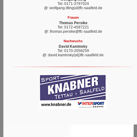
Tel: 0171-3797024
@: wolfgang.itting(at)ffc-saalfeld.de
Frauen
Thomas Persike
Tel: 0172-4587221
@: thomas.persike@ffc-saalfeld.de
Nachwuchs
David Kaminsky
Tel: 0170-2058259
@: david.kaminsky(at))ffc-saalfeld.de