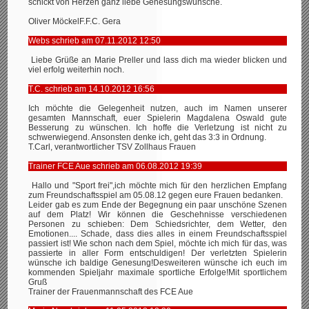
schickt von Herzen ganz liebe Genesungswünsche.
Oliver MöckelF.F.C. Gera
Webs schrieb am 07.11.2012 12:50
Liebe Grüße an Marie Preller und lass dich ma wieder blicken und
viel erfolg weiterhin noch.
T.C. schrieb am 14.10.2012 16:56
Ich möchte die Gelegenheit nutzen, auch im Namen unserer
gesamten Mannschaft, euer Spielerin Magdalena Oswald gute
Besserung zu wünschen. Ich hoffe die Verletzung ist nicht zu
schwerwiegend. Ansonsten denke ich, geht das 3:3 in Ordnung.
T.Carl, verantwortlicher TSV Zollhaus Frauen
Trainer FCE Aue schrieb am 06.08.2012 19:39
Hallo und "Sport frei",ich möchte mich für den herzlichen Empfang
zum Freundschaftsspiel am 05.08.12 gegen eure Frauen bedanken.
Leider gab es zum Ende der Begegnung ein paar unschöne Szenen
auf dem Platz! Wir können die Geschehnisse verschiedenen
Personen zu schieben: Dem Schiedsrichter, dem Wetter, den
Emotionen.... Schade, dass dies alles in einem Freundschaftsspiel
passiert ist! Wie schon nach dem Spiel, möchte ich mich für das, was
passierte in aller Form entschuldigen! Der verletzten Spielerin
wünsche ich baldige Genesung!Desweiteren wünsche ich euch im
kommenden Spieljahr maximale sportliche Erfolge!Mit sportlichem
Gruß
Trainer der Frauenmannschaft des FCE Aue