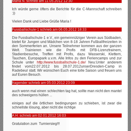
Maria N. schrieb am 11.05.2012 12:30
Ich würde gerne öfters die Berichte für die C-Mannschaft schreiben
:))
Vielen Dank und Liebe Grüße Maria !
Fussballschule-1 schrieb am 06.05.2012 18:33
Die Fussballschule-1 e.V., ein gemeinnütziger Verein aus Südbaden,
bietet für Jungen und Mädchen von 8-18 Jahren Fußballfreizeiten in
den Sommerferien an. Unsere Teilnehmer kommen aus der ganzen
Welt. Trainieren wie die Profis mit DFB-Lizenztrainern,
Stadienbesuche, Treffen mit Profis, dazu Wasserski, Klettern,
Tauchen, Europapark u.v.m. Alle Infos zu den Feriencamps und zur
Schule unter
http://www.fussballschule-1.de/
Neu:Unter anderem
findet vom22.07.2012 bis 28.07.2012unserDresden-Camp in
Radebeul statt. Wir wünschen Euch eine tolle Saison und freuen uns
auf Euren Besuch.
fragender schrieb am 05.03.2012 23:09
auch wenn mal einen schlechten tag hat, sollte man nicht den mantel
des schweigens hüllen ...
einiges auf die örtlichen bedingungen zu schieben, ist zwar die
schnellste lösung, aber nicht die richtige
A.H. schrieb am 02.01.2012 16:03
Gratulation zum Turniersieg!!!