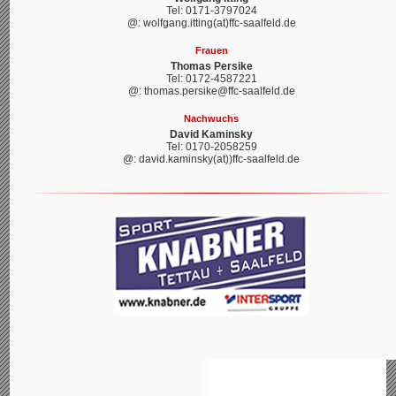
Tel: 0171-3797024
@: wolfgang.itting(at)ffc-saalfeld.de
Frauen
Thomas Persike
Tel: 0172-4587221
@: thomas.persike@ffc-saalfeld.de
Nachwuchs
David Kaminsky
Tel: 0170-2058259
@: david.kaminsky(at))ffc-saalfeld.de