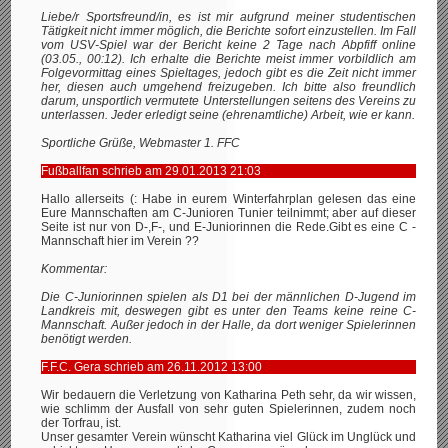
Liebe/r Sportsfreund/in, es ist mir aufgrund meiner studentischen
Tätigkeit nicht immer möglich, die Berichte sofort einzustellen. Im Fall
vom USV-Spiel war der Bericht keine 2 Tage nach Abpfiff online
(03.05., 00:12). Ich erhalte die Berichte meist immer vorbildlich am
Folgevormittag eines Spieltages, jedoch gibt es die Zeit nicht immer
her, diesen auch umgehend freizugeben. Ich bitte also freundlich
darum, unsportlich vermutete Unterstellungen seitens des Vereins zu
unterlassen. Jeder erledigt seine (ehrenamtliche) Arbeit, wie er kann.
Sportliche Grüße, Webmaster 1. FFC
Fußballfan schrieb am 29.01.2013 21:03
Hallo allerseits (: Habe in eurem Winterfahrplan gelesen das eine
Eure Mannschaften am C-Junioren Tunier teilnimmt; aber auf dieser
Seite ist nur von D-,F-, und E-Juniorinnen die Rede.Gibt es eine C -
Mannschaft hier im Verein ??
Kommentar:
Die C-Juniorinnen spielen als D1 bei der männlichen D-Jugend im
Landkreis mit, deswegen gibt es unter den Teams keine reine C-
Mannschaft. Außer jedoch in der Halle, da dort weniger Spielerinnen
benötigt werden.
F.F.C. Gera schrieb am 26.11.2012 13:00
Wir bedauern die Verletzung von Katharina Peth sehr, da wir wissen,
wie schlimm der Ausfall von sehr guten Spielerinnen, zudem noch
der Torfrau, ist.
Unser gesamter Verein wünscht Katharina viel Glück im Unglück und