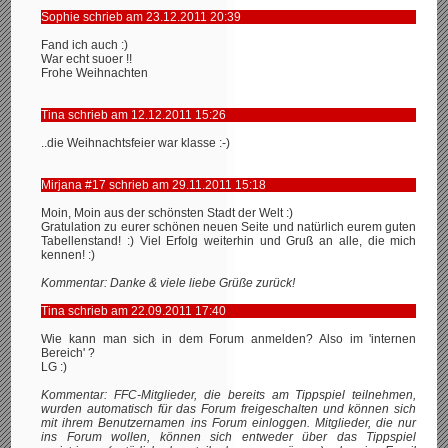
Sophie schrieb am 23.12.2011 20:39
Fand ich auch :)
War echt suoer !!
Frohe Weihnachten
Tina schrieb am 12.12.2011 15:26
..die Weihnachtsfeier war klasse :-)
Mirjana #17 schrieb am 29.11.2011 15:18
Moin, Moin aus der schönsten Stadt der Welt :)
Gratulation zu eurer schönen neuen Seite und natürlich eurem guten
Tabellenstand! :) Viel Erfolg weiterhin und Gruß an alle, die mich
kennen! :)
Kommentar: Danke & viele liebe Grüße zurück!
Tina schrieb am 22.09.2011 17:40
Wie kann man sich in dem Forum anmelden? Also im 'internen
Bereich' ?
LG :)
Kommentar: FFC-Mitglieder, die bereits am Tippspiel teilnehmen,
wurden automatisch für das Forum freigeschalten und können sich
mit ihrem Benutzernamen ins Forum einloggen. Mitglieder, die nur
ins Forum wollen, können sich entweder über das Tippspiel