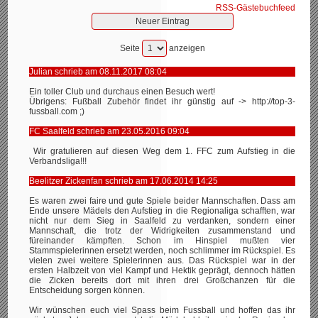
RSS-Gästebuchfeed
Seite
anzeigen
Julian schrieb am 08.11.2017 08:04
Ein toller Club und durchaus einen Besuch wert!
Übrigens: Fußball Zubehör findet ihr günstig auf -> http://top-3-
fussball.com ;)
FC Saalfeld schrieb am 23.05.2016 09:04
Wir gratulieren auf diesen Weg dem 1. FFC zum Aufstieg in die
Verbandsliga!!!
Beelitzer Zickenfan schrieb am 17.06.2014 14:25
Es waren zwei faire und gute Spiele beider Mannschaften. Dass am
Ende unsere Mädels den Aufstieg in die Regionaliga schafften, war
nicht nur dem Sieg in Saalfeld zu verdanken, sondern einer
Mannschaft, die trotz der Widrigkeiten zusammenstand und
füreinander kämpften. Schon im Hinspiel mußten vier
Stammspielerinnen ersetzt werden, noch schlimmer im Rückspiel. Es
vielen zwei weitere Spielerinnen aus. Das Rückspiel war in der
ersten Halbzeit von viel Kampf und Hektik geprägt, dennoch hätten
die Zicken bereits dort mit ihren drei Großchanzen für die
Entscheidung sorgen können.
Wir wünschen euch viel Spass beim Fussball und hoffen das ihr