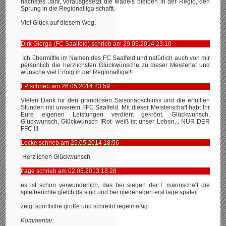
nächstes Jahr, vorausgesetzt die Mädels bleiben in der Regio, den
Sprung in die Regionalliga schaftt.
Viel Glück auf diesem Weg.
Dirk Gierga (FC Saalfeld) schrieb am 29.05.2014 23:10
Ich übermittle im Namen des FC Saalfeld und natürlich auch von mir
persönlich die herzlichsten Glückwünsche zu dieser Meistertat und
wünsche viel Erfolg in der Regionalliga!!!
LP schrieb am 26.05.2014 23:59
Vielen Dank für den grandiosen Saisonabschluss und die erfüllten
Stunden mit unserem FFC Saalfeld. Mit dieser Meisterschaft habt Ihr
Eure eigenen Leistungen verdient gekrönt. Glückwunsch,
Glückwunsch, Glückwunsch !Rot- weiß ist unser Leben... NUR DER
FFC !!!
Locke schrieb am 25.05.2014 18:56
Herzlichen Glückwunsch
frage schrieb am 02.05.2013 18:28
es ist schon verwunderlich, das bei siegen der I. mannschaft die
spielberichte gleich da sind und bei niederlagen erst tage später
zeigt sportliche größe und schreibt regelmäßig
Kommentar: