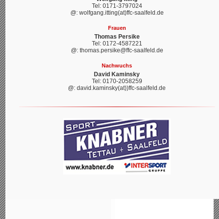
Tel: 0171-3797024
@: wolfgang.itting(at)ffc-saalfeld.de
Frauen
Thomas Persike
Tel: 0172-4587221
@: thomas.persike@ffc-saalfeld.de
Nachwuchs
David Kaminsky
Tel: 0170-2058259
@: david.kaminsky(at))ffc-saalfeld.de