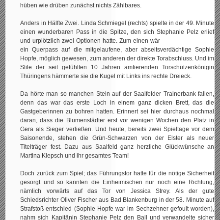
hüben wie drüben zunächst nichts Zählbares.
Anders in Hälfte Zwei. Linda Schmiegel (rechts) spielte in der 49. Minute
einen wunderbaren Pass in die Spitze, den sich Stephanie Pelz erlief
und urplötzlich zwei Optionen hatte.
Zum einen wär
ein Querpass auf die mitgelaufene, aber abseitsverdächtige Sophie
Hopfe, möglich gewesen, zum anderen der direkte Torabschluss. Und im
Stile der seit gefühlten 10 Jahren amtierenden Torschützenkönigin
Thüringens hämmerte sie die Kugel mit Links ins rechte Dreieck.
Da hörte man so manchen Stein auf der Saalfelder Trainerbank fallen,
denn das war das erste Loch in einem ganz dicken Brett, das die
Gastgeberinnen zu bohren hatten. Erinnert sei hier durchaus nochmal
daran, dass die Blumenstädter erst vor wenigen Wochen den Platz in
Gera als Sieger verließen. Und heute, bereits zwei Spieltage vor dem
Saisonende, stehen die Grün-Schwarzen von der Elster als neuer
Titelträger fest. Dazu aus Saalfeld ganz herzliche Glückwünsche an
Martina Klepsch und ihr gesamtes Team!
Doch zurück zum Spiel; das Führungstor hatte für die nötige Sicherheit
gesorgt und so kannten die Einheimischen nur noch eine Richtung,
nämlich vorwärts auf das Tor von Jessica Strey. Als der gute
Schiedsrichter Oliver Fischer aus Bad Blankenburg in der 58. Minute auf
Strafstoß entschied (Sophie Hopfe war im Sechzehner gefoult worden),
nahm sich Kapitänin Stephanie Pelz den Ball und verwandelte sicher