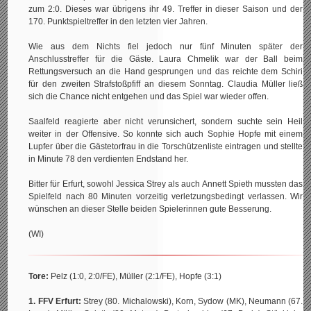
zum 2:0. Dieses war übrigens ihr 49. Treffer in dieser Saison und der
170. Punktspieltreffer in den letzten vier Jahren.
Wie aus dem Nichts fiel jedoch nur fünf Minuten später der
Anschlusstreffer für die Gäste. Laura Chmelik war der Ball beim
Rettungsversuch an die Hand gesprungen und das reichte dem Schiri
für den zweiten Strafstoßpfiff an diesem Sonntag. Claudia Müller ließ
sich die Chance nicht entgehen und das Spiel war wieder offen.
Saalfeld reagierte aber nicht verunsichert, sondern suchte sein Heil
weiter in der Offensive. So konnte sich auch Sophie Hopfe mit einem
Lupfer über die Gästetorfrau in die Torschützenliste eintragen und stellte
in Minute 78 den verdienten Endstand her.
Bitter für Erfurt, sowohl Jessica Strey als auch Annett Spieth mussten das
Spielfeld nach 80 Minuten vorzeitig verletzungsbedingt verlassen. Wir
wünschen an dieser Stelle beiden Spielerinnen gute Besserung.
(WI)
Tore:
Pelz (1:0, 2:0/FE), Müller (2:1/FE), Hopfe (3:1)
1. FFV Erfurt:
Strey (80. Michalowski), Korn, Sydow (MK), Neumann (67.