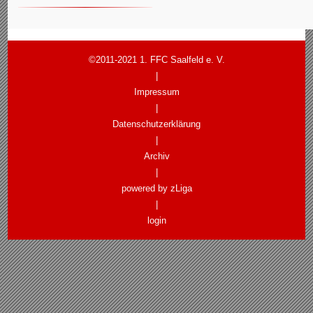
©2011-2021 1. FFC Saalfeld e. V.
|
Impressum
|
Datenschutzerklärung
|
Archiv
|
powered by zLiga
|
login