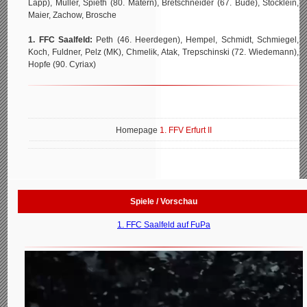
Lapp), Müller, Spieth (80. Matern), Bretschneider (67. Bude), Stöcklein,
Maier, Zachow, Brosche
1. FFC Saalfeld:
Peth (46. Heerdegen), Hempel, Schmidt, Schmiegel,
Koch, Fuldner, Pelz (MK), Chmelik, Atak, Trepschinski (72. Wiedemann),
Hopfe (90. Cyriax)
Homepage
1. FFV Erfurt II
Spiele / Vorschau
1. FFC Saalfeld auf FuPa