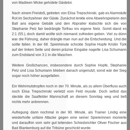
von Madleen Wicke gehütete Gästetor.
Nach einem Freistoß, getreten von Elisa Trepschinski, gab es Alarmstufe
Rot im Sechzehner der Gäste. Zunächst lenkte eine Abwehrspielerin den
Ball ans eigene Gebälk und den Abpraller klatschte sich die von
Stephanie Pelz fair bedrängte Torfrau ins eigene Netz. Somit stand es
2:1 (55.), doch damit wollte sich niemand zufrieden geben. Viel zu dünn
war die Führung, daher drängte man nun auf die Entscheidung. Und die
sollte fallen. In der 68. Spielminute schickte Sophie Hopfe Kristin Türk
auf der linken Seite und deren präzise Eingabe nagelte Lisa Schumann
zum Endstand von 3:1 in die Maschen.
Weitere Großchancen, insbesondere durch Sophie Hopfe, Stephanie
Pelz und Lisa Schumann blieben danach ungenutzt, sonst wär der Sieg
sogar noch höher ausgefallen.
Ein Wehrmutstropfen noch in der 70. Minute, als zu allem Überfluss auch
noch Elisa Trepschinski verletzt vom Feld musste. Doch selbst das
steckte die Saalfelder Mannschaft an diesem Sonntag weg und ließ
nichts mehr anbrennen.
Aufregung dann nochmal in der 90. Minute, als Trainer Lindig eine
wiederholte unfaire Attacke gegen eine seiner Spielerinnen monierte
und daraufhin vom sehr gut leitenden Schiedsrichter Oliver Fischer aus
Bad Blankenburg auf die Tribüne geschickt wurde.