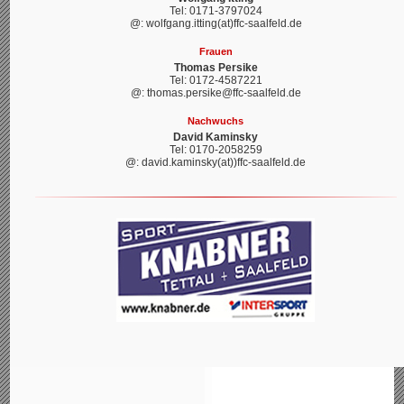
Tel: 0171-3797024
@: wolfgang.itting(at)ffc-saalfeld.de
Frauen
Thomas Persike
Tel: 0172-4587221
@: thomas.persike@ffc-saalfeld.de
Nachwuchs
David Kaminsky
Tel: 0170-2058259
@: david.kaminsky(at))ffc-saalfeld.de