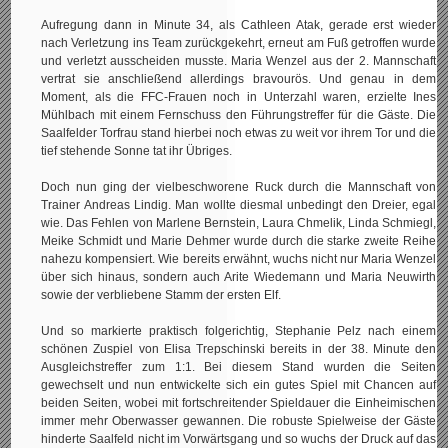
Aufregung dann in Minute 34, als Cathleen Atak, gerade erst wieder
nach Verletzung ins Team zurückgekehrt, erneut am Fuß getroffen wurde
und verletzt ausscheiden musste. Maria Wenzel aus der 2. Mannschaft
vertrat sie anschließend allerdings bravourös. Und genau in dem
Moment, als die FFC-Frauen noch in Unterzahl waren, erzielte Ines
Mühlbach mit einem Fernschuss den Führungstreffer für die Gäste. Die
Saalfelder Torfrau stand hierbei noch etwas zu weit vor ihrem Tor und die
tief stehende Sonne tat ihr Übriges.
Doch nun ging der vielbeschworene Ruck durch die Mannschaft von
Trainer Andreas Lindig. Man wollte diesmal unbedingt den Dreier, egal
wie. Das Fehlen von Marlene Bernstein, Laura Chmelik, Linda Schmiegl,
Meike Schmidt und Marie Dehmer wurde durch die starke zweite Reihe
nahezu kompensiert. Wie bereits erwähnt, wuchs nicht nur Maria Wenzel
über sich hinaus, sondern auch Arite Wiedemann und Maria Neuwirth
sowie der verbliebene Stamm der ersten Elf.
Und so markierte praktisch folgerichtig, Stephanie Pelz nach einem
schönen Zuspiel von Elisa Trepschinski bereits in der 38. Minute den
Ausgleichstreffer zum 1:1. Bei diesem Stand wurden die Seiten
gewechselt und nun entwickelte sich ein gutes Spiel mit Chancen auf
beiden Seiten, wobei mit fortschreitender Spieldauer die Einheimischen
immer mehr Oberwasser gewannen. Die robuste Spielweise der Gäste
hinderte Saalfeld nicht im Vorwärtsgang und so wuchs der Druck auf das