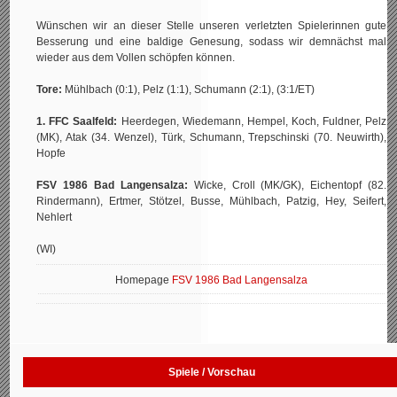
Wünschen wir an dieser Stelle unseren verletzten Spielerinnen gute
Besserung und eine baldige Genesung, sodass wir demnächst mal
wieder aus dem Vollen schöpfen können.
Tore:
Mühlbach (0:1), Pelz (1:1), Schumann (2:1), (3:1/ET)
1. FFC Saalfeld:
Heerdegen, Wiedemann, Hempel, Koch, Fuldner, Pelz
(MK), Atak (34. Wenzel), Türk, Schumann, Trepschinski (70. Neuwirth),
Hopfe
FSV 1986 Bad Langensalza:
Wicke, Croll (MK/GK), Eichentopf (82.
Rindermann), Ertmer, Stötzel, Busse, Mühlbach, Patzig, Hey, Seifert,
Nehlert
(WI)
Homepage
FSV 1986 Bad Langensalza
Spiele / Vorschau