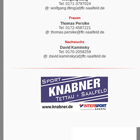
Tel: 0171-3797024
@: wolfgang.itting(at)ffc-saalfeld.de
Frauen
Thomas Persike
Tel: 0172-4587221
@: thomas.persike@ffc-saalfeld.de
Nachwuchs
David Kaminsky
Tel: 0170-2058259
@: david.kaminsky(at))ffc-saalfeld.de