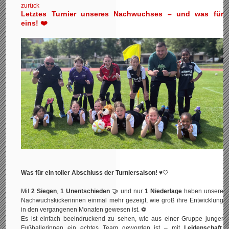
zurück
Letztes Turnier unseres Nachwuchses – und was für
eins! ❤️
Was für ein toller Abschluss der Turniersaison!
♥️🤍
Mit
2 Siegen
,
1 Unentschieden
🤝 und nur
1 Niederlage
haben unsere
Nachwuchskickerinnen einmal mehr gezeigt, wie groß ihre Entwicklung
in den vergangenen Monaten gewesen ist. ⚽
Es ist einfach beeindruckend zu sehen, wie aus einer Gruppe junger
Fußballerinnen ein echtes Team geworden ist – mit
Leidenschaft,