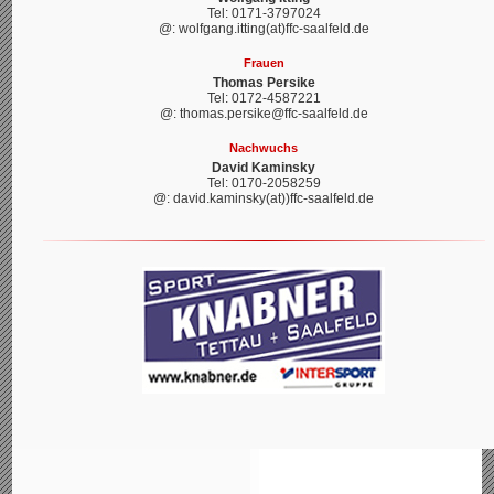
Tel: 0171-3797024
@: wolfgang.itting(at)ffc-saalfeld.de
Frauen
Thomas Persike
Tel: 0172-4587221
@: thomas.persike@ffc-saalfeld.de
Nachwuchs
David Kaminsky
Tel: 0170-2058259
@: david.kaminsky(at))ffc-saalfeld.de