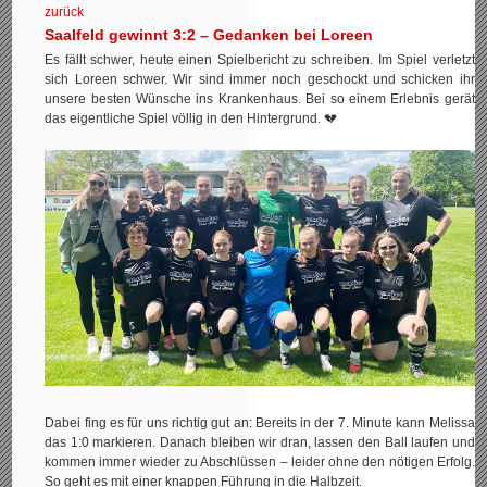
zurück
Saalfeld gewinnt 3:2 – Gedanken bei Loreen
Es fällt schwer, heute einen Spielbericht zu schreiben. Im Spiel verletzt
sich Loreen schwer. Wir sind immer noch geschockt und schicken ihr
unsere besten Wünsche ins Krankenhaus. Bei so einem Erlebnis gerät
das eigentliche Spiel völlig in den Hintergrund. 💔
Dabei fing es für uns richtig gut an: Bereits in der 7. Minute kann Melissa
das 1:0 markieren. Danach bleiben wir dran, lassen den Ball laufen und
kommen immer wieder zu Abschlüssen – leider ohne den nötigen Erfolg.
So geht es mit einer knappen Führung in die Halbzeit.