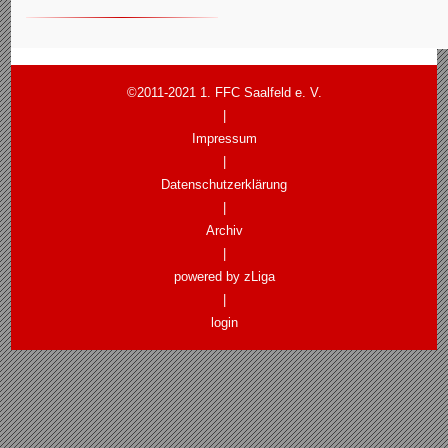
©2011-2021 1. FFC Saalfeld e. V.
|
Impressum
|
Datenschutzerklärung
|
Archiv
|
powered by zLiga
|
login