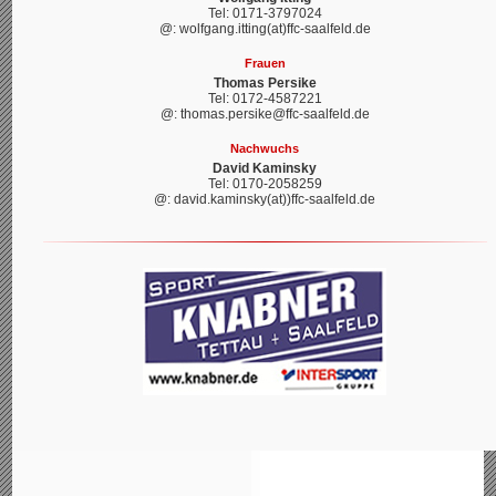
Tel: 0171-3797024
@: wolfgang.itting(at)ffc-saalfeld.de
Frauen
Thomas Persike
Tel: 0172-4587221
@: thomas.persike@ffc-saalfeld.de
Nachwuchs
David Kaminsky
Tel: 0170-2058259
@: david.kaminsky(at))ffc-saalfeld.de