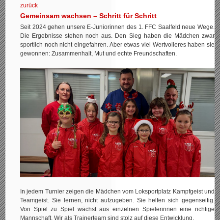
zurück
Gemeinsam wachsen – Schritt für Schritt
Seit 2024 gehen unsere E‑Juniorinnen des 1. FFC Saalfeld neue Wege.
Die Ergebnisse stehen noch aus. Den Sieg haben die Mädchen zwar
sportlich noch nicht eingefahren. Aber etwas viel Wertvolleres haben sie
gewonnen: Zusammenhalt, Mut und echte Freundschaften.
In jedem Turnier zeigen die Mädchen vom Loksportplatz Kampfgeist und
Teamgeist. Sie lernen, nicht aufzugeben. Sie helfen sich gegenseitig.
Von Spiel zu Spiel wächst aus einzelnen Spielerinnen eine richtige
Mannschaft. Wir als Trainerteam sind stolz auf diese Entwicklung.