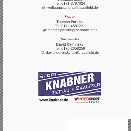
Tel: 0171-3797024
@: wolfgang.itting(at)ffc-saalfeld.de
Frauen
Thomas Persike
Tel: 0172-4587221
@: thomas.persike@ffc-saalfeld.de
Nachwuchs
David Kaminsky
Tel: 0170-2058259
@: david.kaminsky(at))ffc-saalfeld.de