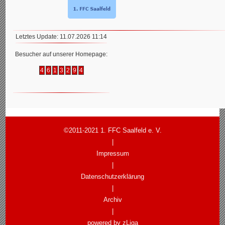
Letztes Update: 11.07.2026 11:14
Besucher auf unserer Homepage:
4
6
1
3
2
9
4
©2011-2021 1. FFC Saalfeld e. V.
|
Impressum
|
Datenschutzerklärung
|
Archiv
|
powered by zLiga